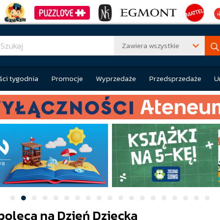
Zawiera wszystkie
ci tygodnia
Promocje
Wyprzedaże
Przedsprzedaże
U
 poleca na Dzień Dziecka