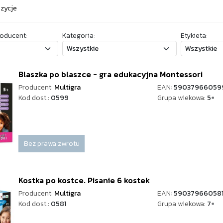
ozycje
oducent:
Kategoria:
Etykieta:
Blaszka po blaszce - gra edukacyjna Montessori
Producent:
Multigra
EAN:
59037966059
Kod dost.:
0599
Grupa wiekowa:
5+
Bez prawa zwrotu
Kostka po kostce. Pisanie 6 kostek
Producent:
Multigra
EAN:
59037966058
Kod dost.:
0581
Grupa wiekowa:
7+