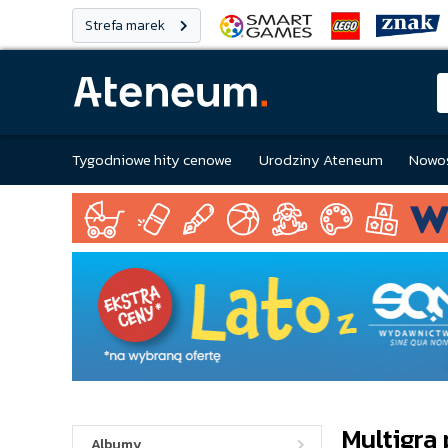
Strefa marek
Tygodniowe hity cenowe
Urodziny Ateneum
Nowoś
Multigra
Albumy