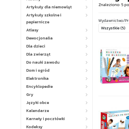
Znaleziono: 5 p
Artykuły dla niemowląt
Artykuły szkolne i
Wydawnictwo/Pr
papiernicze
Atlasy
Dewocjonalia
Dla dzieci
Dla zwierząt
Do nauki zawodu
Dom i ogród
Elektronika
Encyklopedie
Gry
Języki obce
Kalendarze
Karnety i pocztówki
Kodeksy