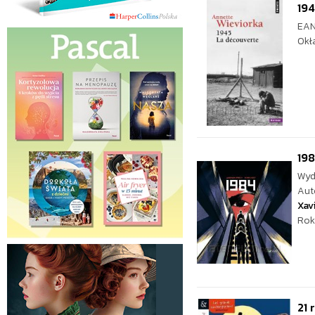
194
EAN
Okł
19
Wyd
Aut
Xav
Rok
21 