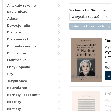
Artykuły szkolne i
Wydawnictwo/Producent:
papiernicze
Atlasy
Dewocjonalia
Kategoria: Literatura obco
Dla dzieci
Dla zwierząt
"En
Do nauki zawodu
Wyd
Wyd
Dom i ogród
Uni
Elektronika
Aut
Encyklopedie
Rok
Gry
W
Języki obce
Kalendarze
(In
Karnety i pocztówki
Wyd
Kodeksy
Aut
Komiksy
Rok