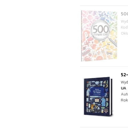
500
Wyd
Kod
Okł
52-
Wyd
UA
Aut
Rok