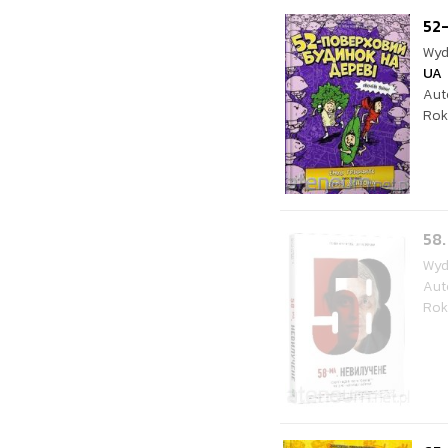
52-
Wyd
UA
Aut
Rok
58.
Wyd
Aut
Rok