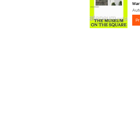
War
Aut
P