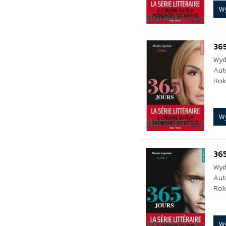
W
365
Wyd
Aut
Rok
W
365
Wyd
Aut
Rok
W