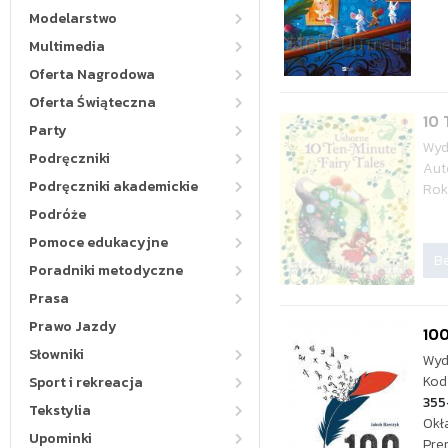
Modelarstwo
Multimedia
Oferta Nagrodowa
Oferta Świąteczna
10 
Party
Wyd
Podręczniki
Aut
Podręczniki akademickie
Rok
Podróże
Pomoce edukacyjne
Be
Poradniki metodyczne
Prasa
Prawo Jazdy
100
Słowniki
Wyd
Kod
Sport i rekreacja
355
Tekstylia
Okł
Upominki
Pre