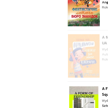
Ang
Rok
A f
UA
Wyd
Aut
Rok
A F
Sq
Wyd
Szt