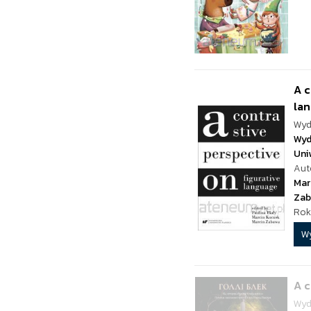
A c
la
Wyd
Wyd
Uni
Aut
Mar
Zab
Rok
W
A c
Wyd