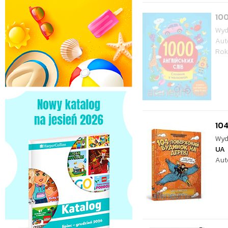
100
Wyd
Aut
Rok
10
Wyd
UA
Aut