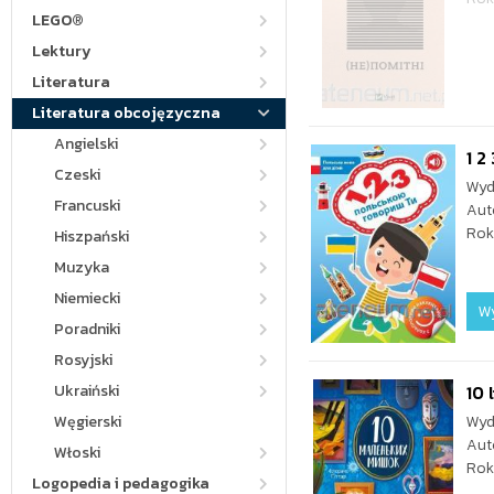
LEGO®
Lektury
Literatura
Literatura obcojęzyczna
Angielski
1 2
Czeski
Wyd
Francuski
Aut
Rok
Hiszpański
Muzyka
Niemiecki
W
Poradniki
Rosyjski
Ukraiński
10 
Węgierski
Wyd
Aut
Włoski
Rok
Logopedia i pedagogika