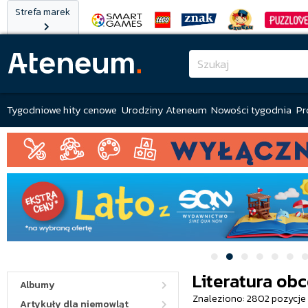
Strefa marek
Tygodniowe hity cenowe
Urodziny Ateneum
Nowości tygodnia
Pr
Literatura ob
Albumy
Znaleziono: 2802 pozycje
Artykuły dla niemowląt