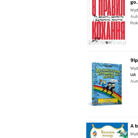
go.
Wyd
Aut
Rok
91p
Wyd
UA
Aut
A b
Wyd