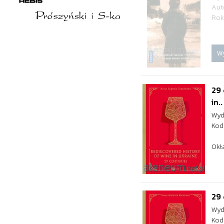
Aut
Rok
W
29 
in..
Wyd
Kod
Okł
29 
Wyd
Kod