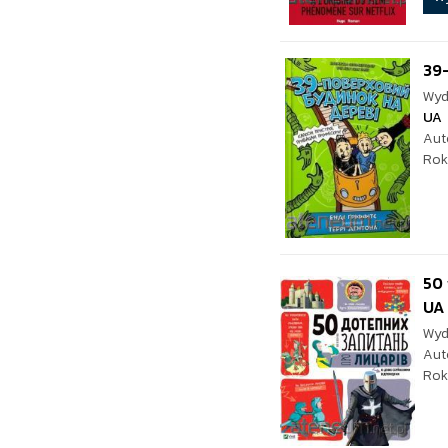
39-
Wyd
UA
Aut
Rok
50 
UA
Wyd
Aut
Rok