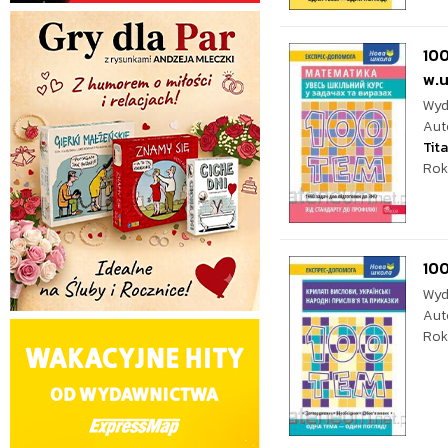
100
w.u
Wyd
Aut
Tit
Rok
100
Wyd
Aut
Rok