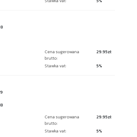
Stawka vat:
5%
58
Cena sugerowana
29.95zł
brutto:
Stawka vat:
5%
79
18
Cena sugerowana
29.95zł
brutto:
Stawka vat:
5%