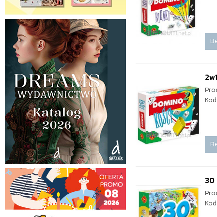
Be
2w1
Pro
Kod
Be
30 
Pro
Kod