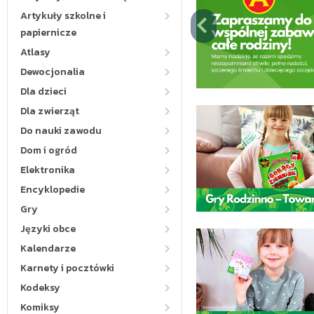
Artykuły szkolne i
papiernicze
Atlasy
Dewocjonalia
Dla dzieci
Dla zwierząt
Do nauki zawodu
Dom i ogród
Elektronika
Encyklopedie
Gry
Języki obce
Kalendarze
Karnety i pocztówki
Kodeksy
Komiksy