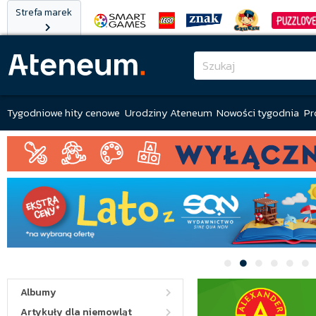
Strefa marek
Tygodniowe hity cenowe
Urodziny Ateneum
Nowości tygodnia
Pr
Albumy
Artykuły dla niemowląt