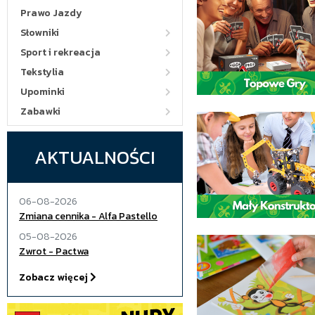
Prawo Jazdy
Słowniki
Sport i rekreacja
Tekstylia
Upominki
Zabawki
AKTUALNOŚCI
06-08-2026
Zmiana cennika - Alfa Pastello
05-08-2026
Zwrot - Pactwa
Zobacz więcej