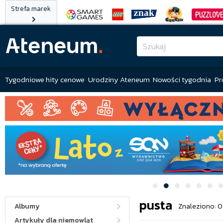
Strefa marek
Tygodniowe hity cenowe
Urodziny Ateneum
Nowości tygodnia
Pr
pusta
Albumy
Znaleziono: 0
Artykuły dla niemowląt