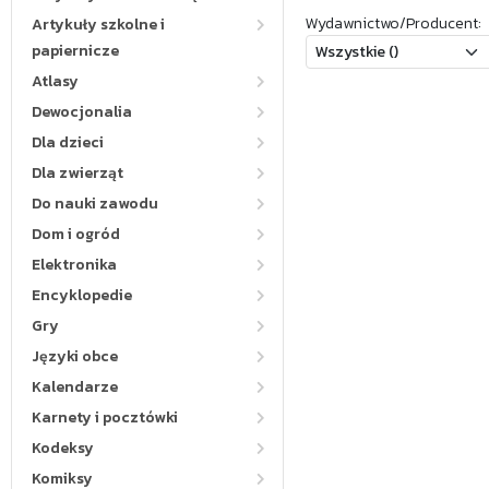
Wydawnictwo/Producent:
Artykuły szkolne i
papiernicze
Atlasy
Dewocjonalia
Dla dzieci
Dla zwierząt
Do nauki zawodu
Dom i ogród
Elektronika
Encyklopedie
Gry
Języki obce
Kalendarze
Karnety i pocztówki
Kodeksy
Komiksy