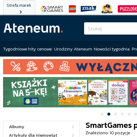
Strefa marek
Tygodniowe hity cenowe
Urodziny Ateneum
Nowości tygodnia
Pr
SmartGames p
Albumy
Znaleziono: 10 pozycje
Artykuły dla niemowląt