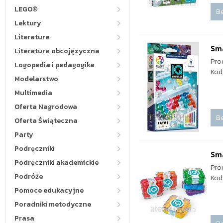
LEGO®
Be
Lektury
Literatura
Sma
Literatura obcojęzyczna
Pro
Logopedia i pedagogika
Kod
Modelarstwo
Multimedia
Oferta Nagrodowa
Be
Oferta Świąteczna
Party
Podręczniki
Sma
Podręczniki akademickie
Pro
Podróże
Kod
Pomoce edukacyjne
Poradniki metodyczne
Prasa