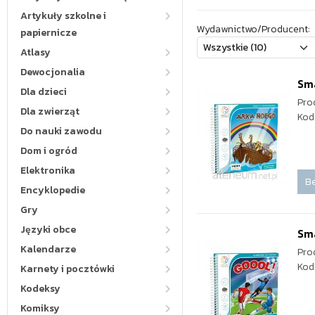
Artykuły szkolne i
Wydawnictwo/Producent:
papiernicze
Atlasy
Dewocjonalia
Sm
Dla dzieci
Pro
Dla zwierząt
Kod
Do nauki zawodu
Dom i ogród
Elektronika
Be
Encyklopedie
Gry
Języki obce
Sma
Kalendarze
Pro
Kod
Karnety i pocztówki
Kodeksy
Komiksy