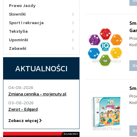
Be
Prawo Jazdy
Słowniki
Sma
Sport i rekreacja
Ga
Tekstylia
Pro
Upominki
Kod
Zabawki
Be
AKTUALNOŚCI
04-08-2026
Sma
Zmiana cennika - mojenuty.pl
Pro
Kod
03-08-2026
Zwrot - Edgard
Zobacz więcej
Be