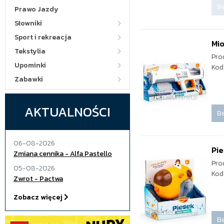
Be
Prawo Jazdy
Słowniki
Sport i rekreacja
Mi
Tekstylia
Pro
Upominki
Kod
Zabawki
AKTUALNOŚCI
Be
06-08-2026
Pie
Zmiana cennika - Alfa Pastello
Pro
05-08-2026
Kod
Zwrot - Pactwa
Zobacz więcej
Be