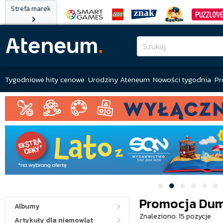
Strefa marek
Tygodniowe hity cenowe
Urodziny Ateneum
Nowości tygodnia
Pr
Promocja Dum
Albumy
Znaleziono: 15 pozycje
Artykuły dla niemowląt