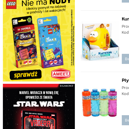
Ku
Pro
Kod
Be
Pły
Pro
Kod
Be