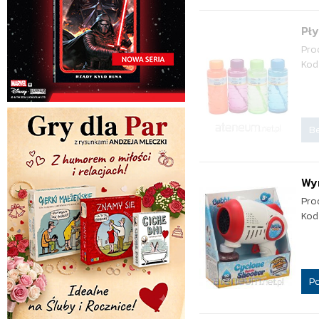
Pły
Pro
Kod
Be
Wy
Pro
Kod
P