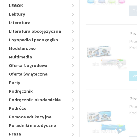
LEGO®
Be
Lektury
Literatura
Literatura obcojęzyczna
Pis
Logopedia i pedagogika
Pro
Kod
Modelarstwo
Multimedia
Oferta Nagrodowa
Oferta Świąteczna
W
Party
Podręczniki
Pis
Podręczniki akademickie
Pro
Podróże
Kod
Pomoce edukacyjne
Poradniki metodyczne
Prasa