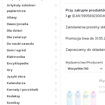
Artykuły szkolne i
Przy zakupie produktó
papiernicze
1 gr
(EAN 590569230040
Atlasy
Dewocjonalia
Zamówienia prosimy sk
Dla dzieci
Dla zwierząt
Promocja trwa do 31.05.2
Do nauki zawodu
Zapraszamy do składan
Dom i ogród
Elektronika
Wydawnictwo/Producent:
Encyklopedie
Gry
Języki obce
Pły
Kalendarze
Pro
Karnety i pocztówki
Kod
Kodeksy
Komiksy