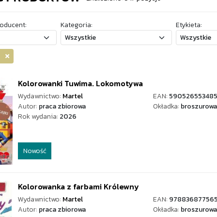
oducent:
Kategoria:
Etykieta:
el
Kolorowanki Tuwima. Lokomotywa
Wydawnictwo:
Martel
EAN:
59052655348
Autor:
praca zbiorowa
Okładka:
broszurowa
Rok wydania:
2026
Nowość
Kolorowanka z farbami Królewny
Wydawnictwo:
Martel
EAN:
97883687756
Autor:
praca zbiorowa
Okładka:
broszurowa