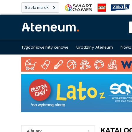
Strefa marek
Tygodniowe hity cenowe
Urodziny Ateneum
Nowoś
KATALO
Albumy