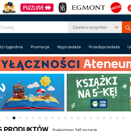
Zawiera wszystkie
ci tygodnia
Promocje
Wyprzedaże
Przedsprzedaże
U
G PRODUKTÓW
Znaleziono: 547 pozycje