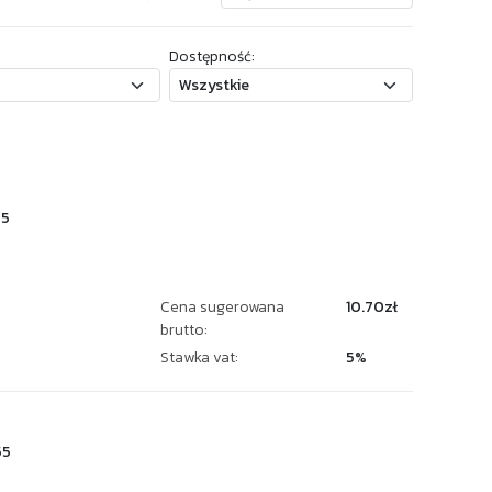
Dostępność:
55
Cena sugerowana
10.70zł
brutto:
Stawka vat:
5%
55