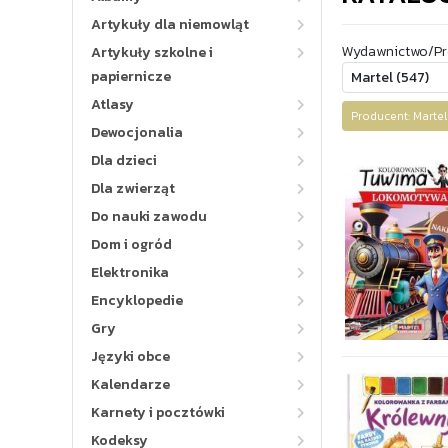
Artykuły dla niemowląt
Wydawnictwo/Pr
Artykuły szkolne i
papiernicze
Atlasy
Producent: Mart
Dewocjonalia
Dla dzieci
Dla zwierząt
Do nauki zawodu
Dom i ogród
Elektronika
Encyklopedie
Gry
Języki obce
Kalendarze
Karnety i pocztówki
Kodeksy