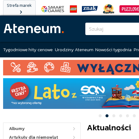
Strefa marek
Tygodniowe hity cenowe
Urodziny Ateneum
Nowości tygodnia
Pr
Aktualności
Albumy
Artykuły dla niemowląt