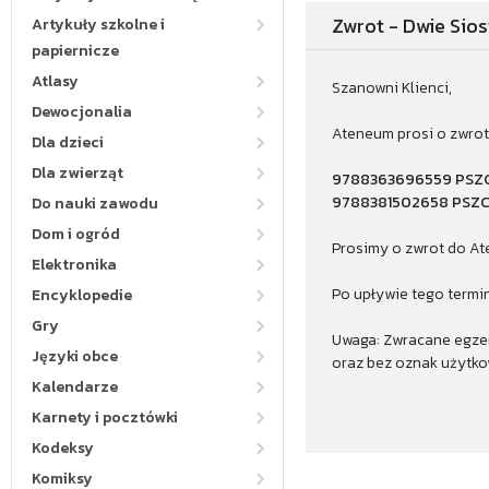
Zwrot - Dwie Sios
Artykuły szkolne i
papiernicze
Atlasy
Szanowni Klienci,
Dewocjonalia
Ateneum prosi o zwro
Dla dzieci
Dla zwierząt
9788363696559 PSZ
9788381502658 PSZC
Do nauki zawodu
Dom i ogród
Prosimy o zwrot do At
Elektronika
Po upływie tego termi
Encyklopedie
Gry
Uwaga: Zwracane egzem
Języki obce
oraz bez oznak użytko
Kalendarze
Karnety i pocztówki
Kodeksy
Komiksy