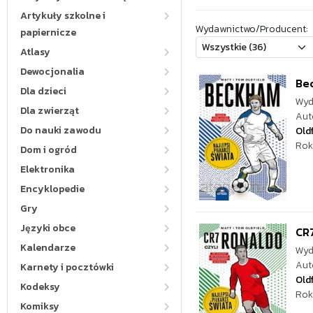
Artykuły szkolne i
Wydawnictwo/Producent:
papiernicze
Atlasy
Dewocjonalia
Bec
Dla dzieci
Wyd
Dla zwierząt
Aut
Do nauki zawodu
Oldf
Rok
Dom i ogród
Elektronika
Encyklopedie
Gry
Języki obce
CR7
Kalendarze
Wyd
Aut
Karnety i pocztówki
Oldf
Kodeksy
Rok
Komiksy