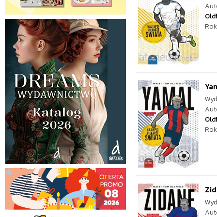
Aut
Oldf
Rok
Yam
Wyd
Aut
Oldf
Rok
Zid
Wyd
Aut