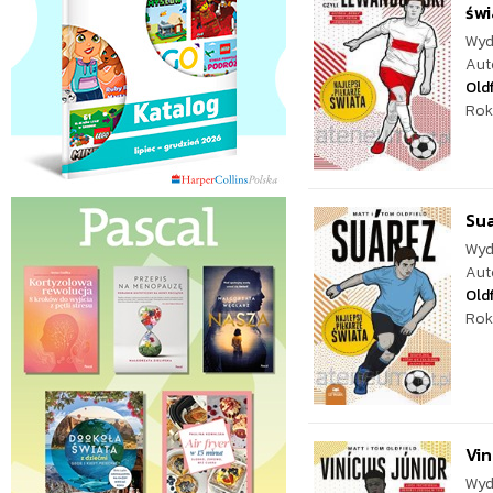
świ
Wyd
Aut
Oldf
Rok
Sua
Wyd
Aut
Oldf
Rok
Vin
Wyd