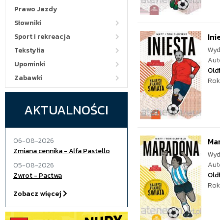
Prawo Jazdy
Słowniki
Ini
Sport i rekreacja
Wyd
Tekstylia
Aut
Upominki
Oldf
Zabawki
Rok
AKTUALNOŚCI
06-08-2026
Mar
Zmiana cennika - Alfa Pastello
Wyd
Aut
05-08-2026
Oldf
Zwrot - Pactwa
Rok
Zobacz więcej