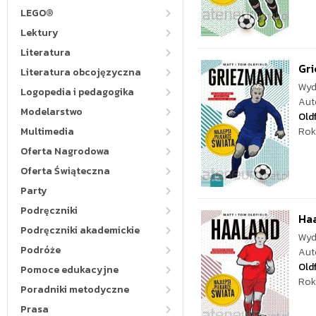
LEGO®
Lektury
Literatura
Gri
Literatura obcojęzyczna
Wyd
Logopedia i pedagogika
Aut
Modelarstwo
Oldf
Multimedia
Rok
Oferta Nagrodowa
Oferta Świąteczna
Party
Podręczniki
Haa
Podręczniki akademickie
Wyd
Podróże
Aut
Oldf
Pomoce edukacyjne
Rok
Poradniki metodyczne
Prasa