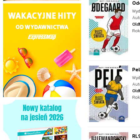
Ode
Wyd
Aut
Oldf
Rok
Pel
Wyd
Aut
Oldf
Rok
RL9