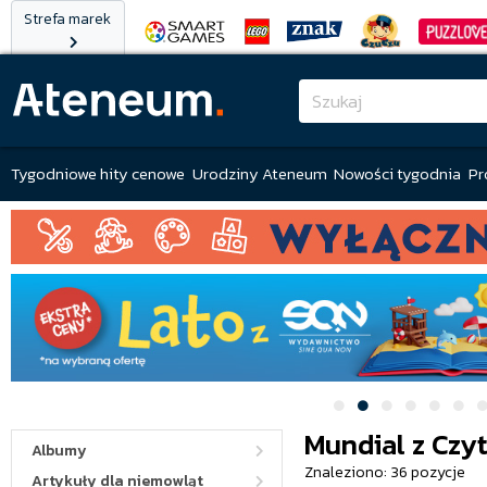
Strefa marek
Tygodniowe hity cenowe
Urodziny Ateneum
Nowości tygodnia
Pr
Mundial z Czy
Albumy
Znaleziono: 36 pozycje
Artykuły dla niemowląt