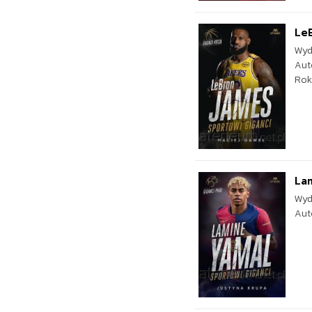
LeB
Wyd
Aut
Rok
Lam
Wyd
Aut