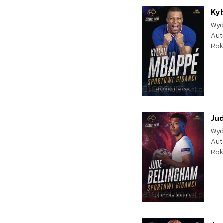
Kyl
Wyd
Aut
Rok
Jud
Wyd
Aut
Rok