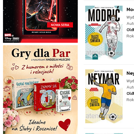
Mod
Wyd
Aut
Oldf
Rok
Ney
Wyd
Aut
Oldf
Rok