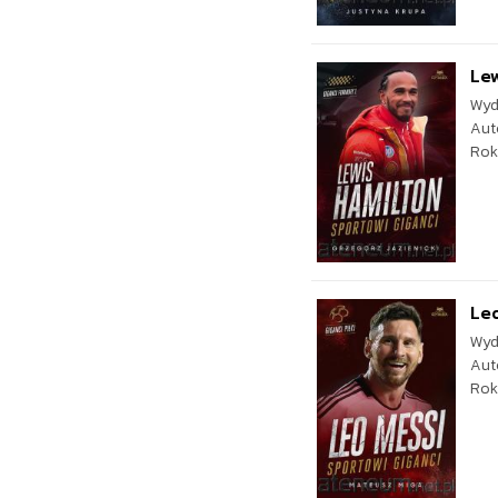
Lew
Wyd
Aut
Rok
Leo
Wyd
Aut
Rok