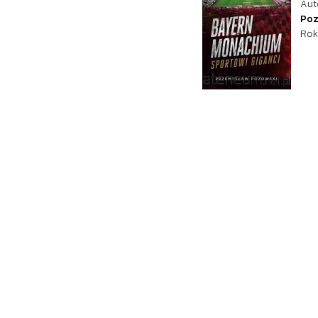
Aut
Poz
Rok