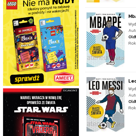
Mba
Wyd
Aut
Oldf
Rok
Leo
Wyd
Aut
Oldf
Rok