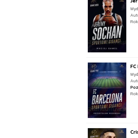
Jer
Wyd
Aut
Rok
FC 
Wyd
Aut
Poz
Rok
Cri