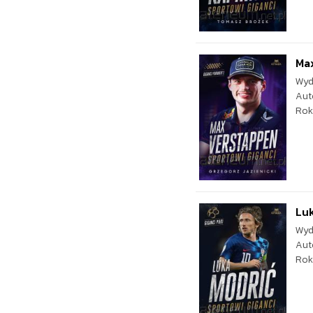
Max
Wyd
Aut
Rok
Luk
Wyd
Aut
Rok