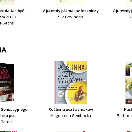
uroda Jak być
Ajurwedyjski masaż leczniczy
Ajurwedyj
m w.2023
S.V.Govindan
S
e Sachs
IA
. Sensacyjnego
Roślinna uczta smaków
Kuc
ika po...
Magdalena Gembacka
Barbara
 Bardel