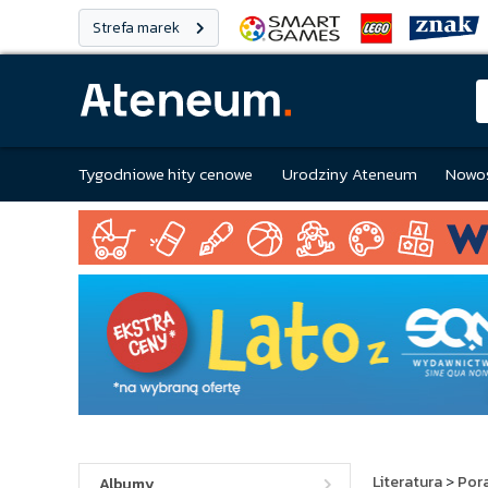
Strefa marek
Tygodniowe hity cenowe
Urodziny Ateneum
Nowoś
Literatura
>
Pora
Albumy