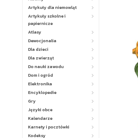
Artykuły dla niemowląt
Artykuły szkolne i
papiernicze
Atlasy
Dewocjonalia
Dla dzieci
Dla zwierząt
Do nauki zawodu
Dom i ogród
Elektronika
Encyklopedie
Gry
Języki obce
Kalendarze
Karnety i pocztówki
Kodeksy