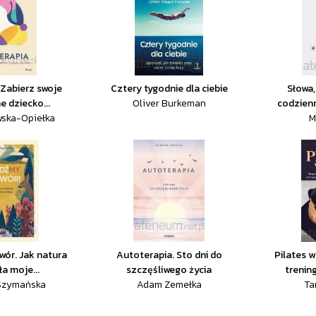
 Zabierz swoje
Cztery tygodnie dla ciebie
Słowa,
 dziecko...
Oliver Burkeman
codzienn
wska-Opiełka
M
ór. Jak natura
Autoterapia. Sto dni do
Pilates 
a moje...
szczęśliwego życia
trenin
 Szymańska
Adam Zemełka
Ta