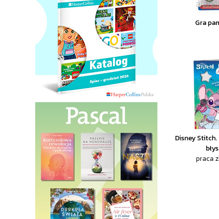
Gra pa
Disney Stitch
bły
praca 