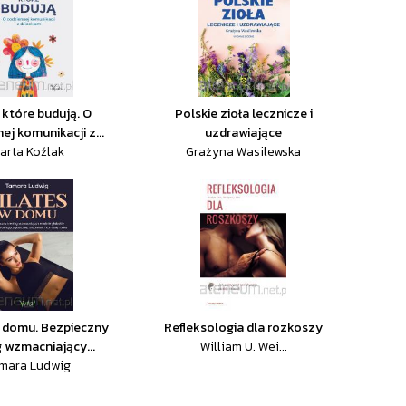
 które budują. O
Polskie zioła lecznicze i
ej komunikacji z...
uzdrawiające
arta Koźlak
Grażyna Wasilewska
w domu. Bezpieczny
Refleksologia dla rozkoszy
g wzmacniający...
William U. Wei...
mara Ludwig