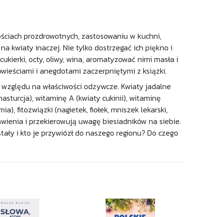
ościach prozdrowotnych, zastosowaniu w kuchni,
 kwiaty inaczej. Nie tylko dostrzegać ich piękno i
ukierki, octy, oliwy, wina, aromatyzować nimi masła i
powieściami i anegdotami zaczerpniętymi z książki.
 względu na właściwości odżywcze. Kwiaty jadalne
asturcja), witaminę A (kwiaty cukinii), witaminę
), fitozwiązki (nagietek, fiołek, mniszek lekarski,
awienia i przekierowują uwagę biesiadników na siebie.
ały i kto je przywiózł do naszego regionu? Do czego