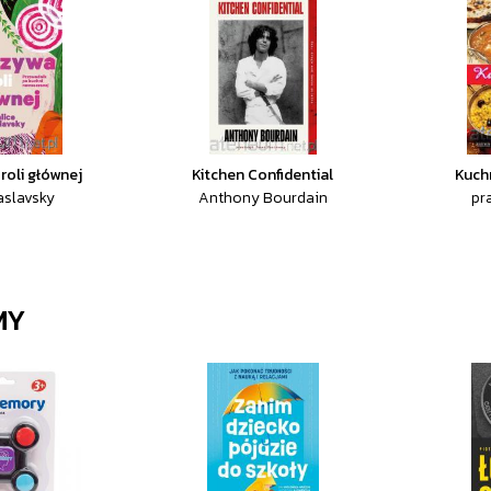
roli głównej
Kitchen Confidential
Kuch
aslavsky
Anthony Bourdain
pr
MY