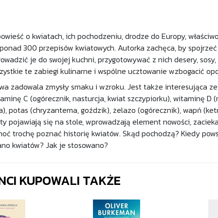
owieść o kwiatach, ich pochodzeniu, drodze do Europy, właściw
onad 300 przepisów kwiatowych. Autorka zachęca, by spojrzeć na
wadzić je do swojej kuchni, przygotowywać z nich desery, sosy, c
wszystkie te zabiegi kulinarne i wspólne ucztowanie wzbogacić o
wa zadowala zmysły smaku i wzroku. Jest także interesująca ze
aminę C (ogórecznik, nasturcja, kwiat szczypiorku), witaminę D (n
), potas (chryzantema, goździk), żelazo (ogórecznik), wapń (ketmia
aty pojawiają się na stole, wprowadzają element nowości, zaciek
oć trochę poznać historię kwiatów. Skąd pochodzą? Kiedy powst
ano kwiatów? Jak je stosowano?
ENCI KUPOWALI TAKŻE