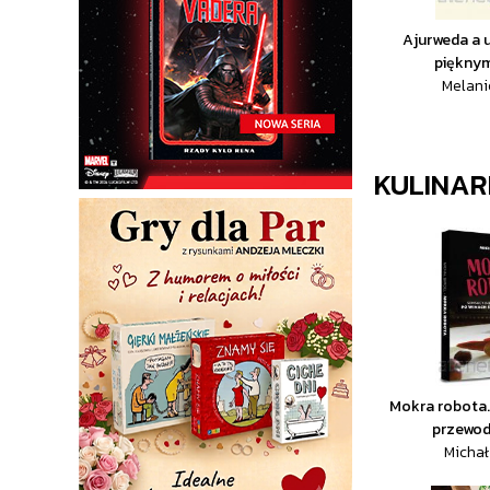
Ajurweda a 
piękny
Melani
KULINAR
Mokra robota
przewodn
Michał