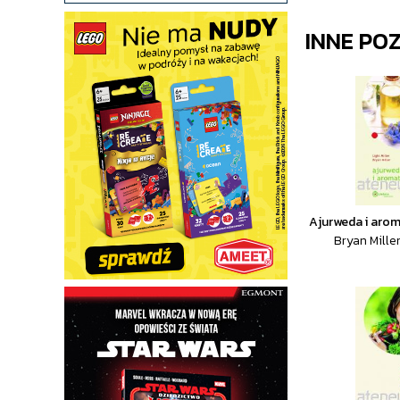
INNE PO
Ajurweda i aro
Bryan Miller