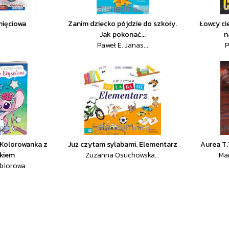
mięciowa
Zanim dziecko pójdzie do szkoły.
Łowcy cie
Jak pokonać...
n
Paweł E. Janas...
P
. Kolorowanka z
Już czytam sylabami. Elementarz
Aurea T.
skiem
Zuzanna Osuchowska...
Ma
zbiorowa