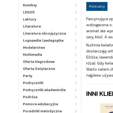
Komiksy
Polecamy
LEGO®
Fascynująca op
Lektury
wzbogacona o p
Literatura
aromat ale wpro
Literatura obcojęzyczna
sery, kisić. A 
Logopedia i pedagogika
Kuchnia kwiato
Modelarstwo
dostarczają wit
Multimedia
E(róża, lawenda
Oferta Nagrodowa
róża). Gdy kwi
Oferta Świąteczna
Warto zatem ch
najpierw używ
Party
Podręczniki
Podręczniki akademickie
INNI KLI
Podróże
Pomoce edukacyjne
Poradniki metodyczne