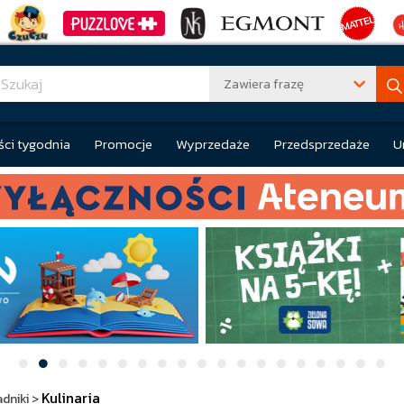
Zawiera frazę
ci tygodnia
Promocje
Wyprzedaże
Przedsprzedaże
U
Kulinaria
dniki
>