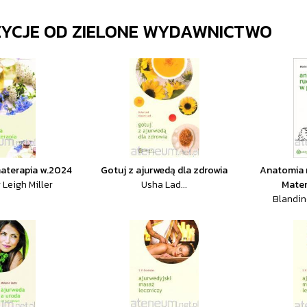
ZYCJE OD
ZIELONE WYDAWNICTWO
materapia w.2024
Gotuj z ajurwedą dla zdrowia
Anatomia r
 Leigh Miller
Usha Lad...
Mater
Blandin