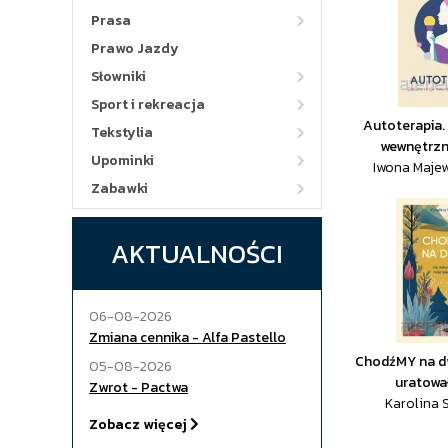
Prasa
Prawo Jazdy
Słowniki
Sport i rekreacja
Autoterapia.
Tekstylia
wewnętrzne
Upominki
Iwona Maje
Zabawki
AKTUALNOŚCI
06-08-2026
Zmiana cennika - Alfa Pastello
ChodźMY na dw
05-08-2026
uratował
Zwrot - Pactwa
Karolina
Zobacz więcej