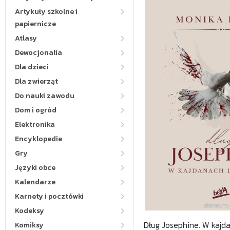
Artykuły szkolne i
papiernicze
Atlasy
Dewocjonalia
Dla dzieci
Dla zwierząt
Do nauki zawodu
Dom i ogród
Elektronika
Encyklopedie
Gry
Języki obce
Kalendarze
Karnety i pocztówki
Kodeksy
Dług Josephine. W kajda
Komiksy