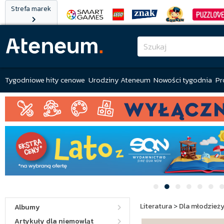
Strefa marek
Tygodniowe hity cenowe
Urodziny Ateneum
Nowości tygodnia
Pr
Literatura
>
Dla młodzież
Albumy
Artykuły dla niemowląt