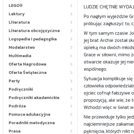
LEGO®
LUDZIE CHĘTNIE WYDAJ
Lektury
Po nagłym wyjeździe Gr
Literatura
próbując zagłuszyć to, 
Literatura obcojęzyczna
W tym samym czasie Jos
Logopedia i pedagogika
jej brat Archie został s
opieką ma dwóch młodszy
Modelarstwo
Grace w siłowni, mimo ż
Multimedia
otwarcie okazuje jej nie
Oferta Nagrodowa
wspólnego.
Oferta Świąteczna
Sytuacja komplikuje się
Party
człowieka odpowiedzialn
Podręczniki
ojciec cofnął fałszywe 
Podręczniki akademickie
propozycją, ale wie, że
Podróże
Wchodzi więc w świat w
Pomoce edukacyjne
Nie przewiduje tylko j
Poradniki metodyczne
najciemniejsze zakamar
pęknięcia, których nikt
Prasa