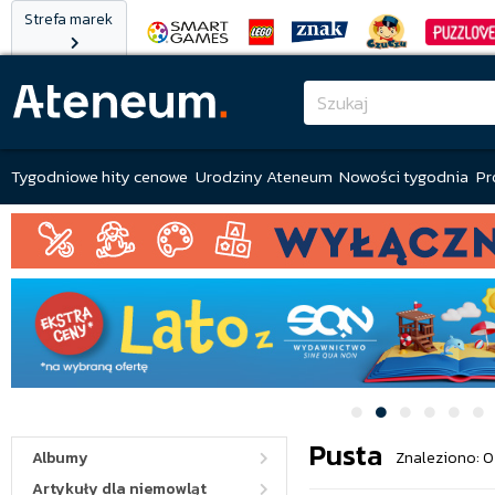
Strefa marek
Tygodniowe hity cenowe
Urodziny Ateneum
Nowości tygodnia
Pr
Pusta
Albumy
Znaleziono: 0
Artykuły dla niemowląt