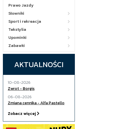
Prawo Jazdy
Słowniki
Sport i rekreacja
Tekstylia
Upominki
Zabawki
AKTUALNOŚCI
10-08-2026
Zwrot - Borgis
06-08-2026
Zmiana cennika - Alfa Pastello
Zobacz więcej