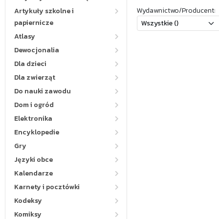
Wydawnictwo/Producent:
Artykuły szkolne i
papiernicze
Atlasy
Dewocjonalia
Dla dzieci
Dla zwierząt
Do nauki zawodu
Dom i ogród
Elektronika
Encyklopedie
Gry
Języki obce
Kalendarze
Karnety i pocztówki
Kodeksy
Komiksy