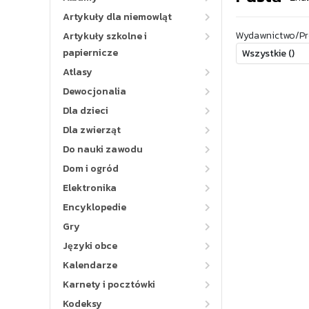
Artykuły dla niemowląt
Wydawnictwo/Pr
Artykuły szkolne i
papiernicze
Atlasy
Dewocjonalia
Dla dzieci
Dla zwierząt
Do nauki zawodu
Dom i ogród
Elektronika
Encyklopedie
Gry
Języki obce
Kalendarze
Karnety i pocztówki
Kodeksy