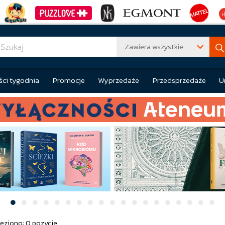
Zawiera wszystkie
ci tygodnia
Promocje
Wyprzedaże
Przedsprzedaże
U
eziono: 0 pozycje