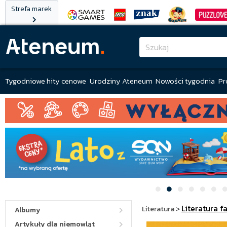
Strefa marek
Tygodniowe hity cenowe
Urodziny Ateneum
Nowości tygodnia
Pr
Literatura f
Literatura
>
Albumy
Artykuły dla niemowląt