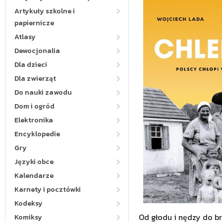
Artykuły szkolne i
papiernicze
Atlasy
Dewocjonalia
Dla dzieci
Dla zwierząt
Do nauki zawodu
Dom i ogród
Elektronika
Encyklopedie
Gry
Języki obce
Kalendarze
Karnety i pocztówki
Kodeksy
Od głodu i nędzy do br
Komiksy