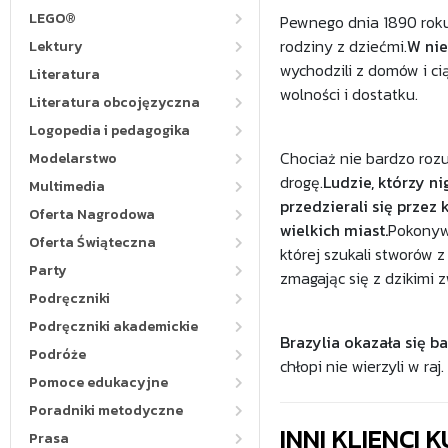
LEGO®
Pewnego dnia 1890 roku 
rodziny z dziećmi.
W nie
Lektury
wychodzili z domów i ci
Literatura
wolności i dostatku.
Literatura obcojęzyczna
Logopedia i pedagogika
Chociaż nie bardzo rozum
Modelarstwo
drogę.
Ludzie, którzy n
Multimedia
przedzierali się przez
Oferta Nagrodowa
wielkich miast.
Pokonywa
Oferta Świąteczna
której szukali stworów z
Party
zmagając się z dzikimi 
Podręczniki
Podręczniki akademickie
Brazylia okazała się b
Podróże
chłopi nie wierzyli w raj.
Pomoce edukacyjne
Poradniki metodyczne
INNI KLIENCI
Prasa