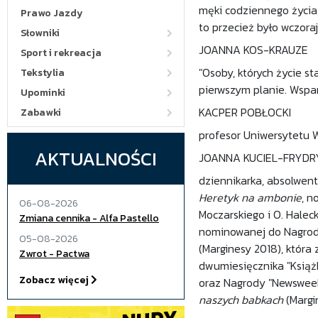
męki codziennego życia,
Prawo Jazdy
to przecież było wczora
Słowniki
JOANNA KOS-KRAUZE
Sport i rekreacja
"Osoby, których życie st
Tekstylia
pierwszym planie. Wspan
Upominki
KACPER POBŁOCKI
Zabawki
profesor Uniwersytetu W
AKTUALNOŚCI
JOANNA KUCIEL-FRYDR
dziennikarka, absolwent
Heretyk na ambonie
, n
06-08-2026
Moczarskiego i O. Haleck
Zmiana cennika - Alfa Pastello
nominowanej do Nagrody
05-08-2026
(Marginesy 2018), która 
Zwrot - Pactwa
dwumiesięcznika "Książk
Zobacz więcej
oraz Nagrody "Newsweeka
naszych babkach
(Margi