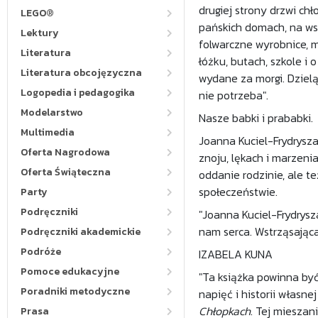
drugiej strony drzwi chł
LEGO®
pańskich domach, na wsi
Lektury
folwarczne wyrobnice, 
Literatura
łóżku, butach, szkole i 
Literatura obcojęzyczna
wydane za morgi. Dzielą
Logopedia i pedagogika
nie potrzeba".
Modelarstwo
Nasze babki i prababki.
Multimedia
Joanna Kuciel-Frydrysza
Oferta Nagrodowa
znoju, lękach i marzeni
Oferta Świąteczna
oddanie rodzinie, ale t
społeczeństwie.
Party
Podręczniki
"Joanna Kuciel-Frydrysz
nam serca. Wstrząsająca 
Podręczniki akademickie
Podróże
IZABELA KUNA
Pomoce edukacyjne
"Ta książka powinna być
Poradniki metodyczne
napięć i historii własn
Chłopkach
. Tej mieszan
Prasa