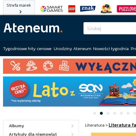
Strefa marek
Tygodniowe hity cenowe
Urodziny Ateneum
Nowości tygodnia
Pr
Literatura f
Literatura
>
Albumy
Artykuły dla niemowląt