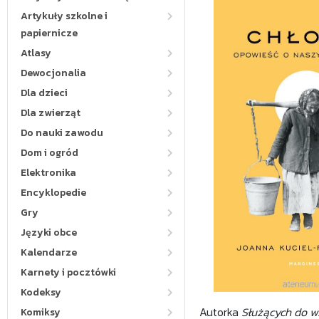
Artykuły szkolne i
papiernicze
Atlasy
Dewocjonalia
Dla dzieci
Dla zwierząt
Do nauki zawodu
Dom i ogród
Elektronika
Encyklopedie
Gry
Języki obce
Kalendarze
Karnety i pocztówki
Kodeksy
Autorka
Służących do w
Komiksy