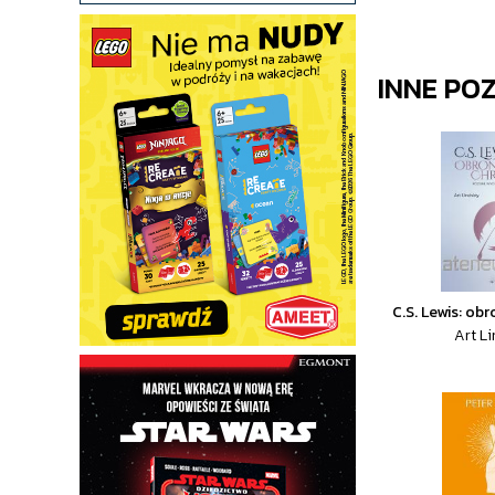
INNE PO
C.S. Lewis: ob
Art L