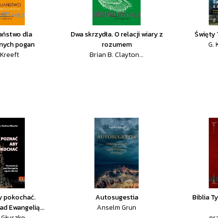
aństwo dla
Dwa skrzydła. O relacji wiary z
Święty
nych pogan
rozumem
G. 
 Kreeft
Brian B. Clayton...
y pokochać.
Autosugestia
Biblia T
d Ewangelią...
Anselm Grun
 Głuszko
pr