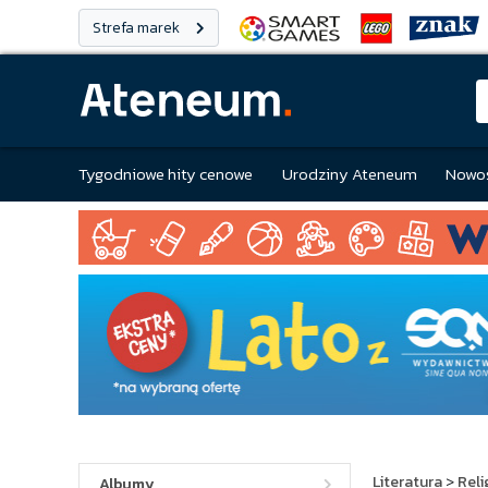
Strefa marek
Tygodniowe hity cenowe
Urodziny Ateneum
Nowoś
Literatura
>
Reli
Albumy