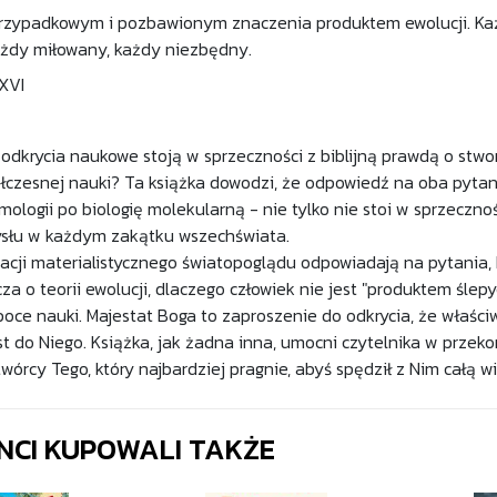
przypadkowym i pozbawionym znaczenia produktem ewolucji. Ka
każdy miłowany, każdy niezbędny.
XVI
odkrycia naukowe stoją w sprzeczności z biblijną prawdą o stw
łczesnej nauki? Ta książka dowodzi, że odpowiedź na oba pytani
ologii po biologię molekularną - nie tylko nie stoi w sprzeczno
słu w każdym zakątku wszechświata.
cji materialistycznego światopoglądu odpowiadają na pytania, kt
 o teorii ewolucji, dlaczego człowiek nie jest "produktem ślepyc
oce nauki. Majestat Boga to zaproszenie do odkrycia, że właści
t do Niego. Książka, jak żadna inna, umocni czytelnika w przekon
wórcy Tego, który najbardziej pragnie, abyś spędził z Nim całą w
ENCI KUPOWALI TAKŻE