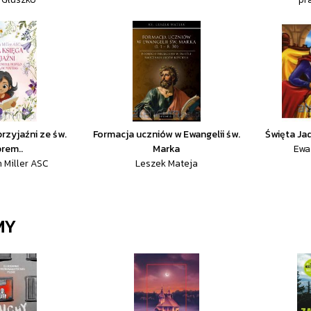
przyjaźni ze św.
Formacja uczniów w Ewangelii św.
Święta Ja
rem..
Marka
Ewa 
n Miller ASC
Leszek Mateja
MY