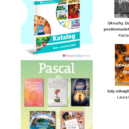
Okruchy. D
postkomunist
Kasia
Gdy odnajd
Laura