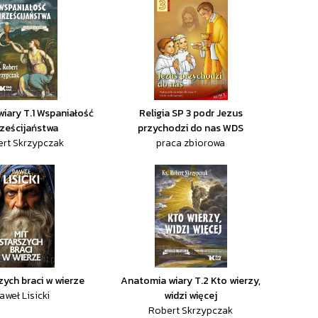
iary T.1 Wspaniałość
Religia SP 3 podr Jezus
ześcijaństwa
przychodzi do nas WDS
rt Skrzypczak
praca zbiorowa
zych braci w wierze
Anatomia wiary T.2 Kto wierzy,
aweł Lisicki
widzi więcej
Robert Skrzypczak