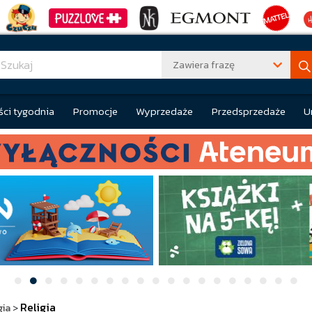
Zawiera frazę
ci tygodnia
Promocje
Wyprzedaże
Przedsprzedaże
U
Religia
gia
>