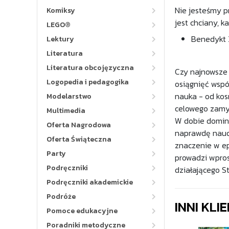
Nie jesteśmy 
Komiksy
jest chciany, 
LEGO®
Benedykt 
Lektury
Literatura
Literatura obcojęzyczna
Czy najnowsze 
Logopedia i pedagogika
osiągnięć wspó
nauka - od kosm
Modelarstwo
celowego zamy
Multimedia
W dobie domina
Oferta Nagrodowa
naprawdę naucza
Oferta Świąteczna
znaczenie w ep
Party
prowadzi wpros
Podręczniki
działającego St
Podręczniki akademickie
Podróże
INNI KLI
Pomoce edukacyjne
Poradniki metodyczne