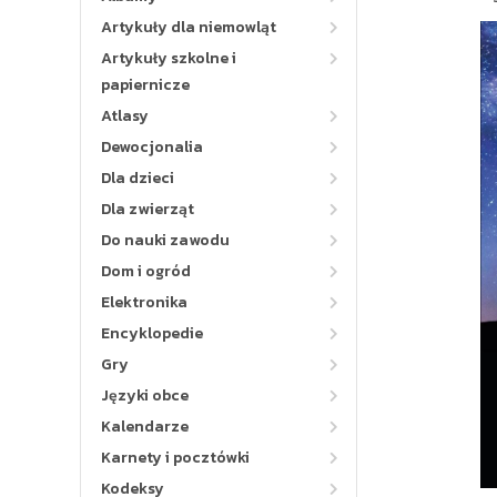
Artykuły dla niemowląt
Artykuły szkolne i
papiernicze
Atlasy
Dewocjonalia
Dla dzieci
Dla zwierząt
Do nauki zawodu
Dom i ogród
Elektronika
Encyklopedie
Gry
Języki obce
Kalendarze
Karnety i pocztówki
Kodeksy