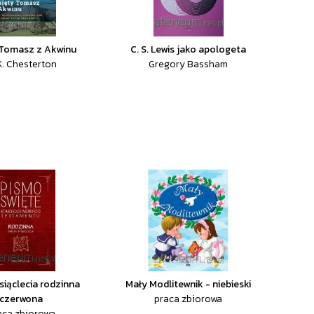
 Tomasz z Akwinu
C. S. Lewis jako apologeta
K. Chesterton
Gregory Bassham
ysiąclecia rodzinna
Mały Modlitewnik - niebieski
czerwona
praca zbiorowa
aca zbiorowa