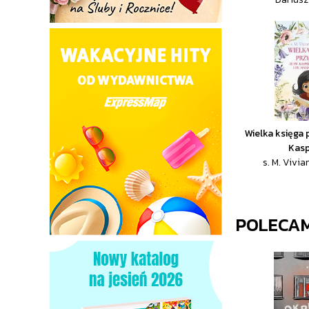
Wielka księga 
Kasp
s. M. Vivia
POLECA