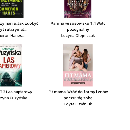
rzymania. Jak zdobyć
Pani na wrzosowisku T.4 Walc
yt i utrzymać..
pożegnalny
eron Hanes...
Lucyna Olejniczak
 T.3 Las papierowy
Fit mama. Wróć do formy i znów
rzyna Puzyńska
poczuj się sobą
Edyta Litwiniuk