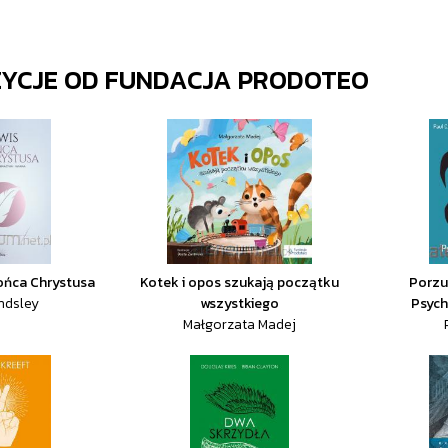
ZYCJE OD
FUNDACJA PRODOTEO
rońca Chrystusa
Kotek i opos szukają początku
Porzu
indsley
wszystkiego
Psych
Małgorzata Madej