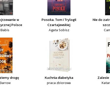
ojrzewanie w
Posoka. Tom I Trylogii
Nie do zat
ycznej Polsce
Czartajewskiej
szcz
 Babis
Agata Sobisz
Cam
ziemy drogę
Kuchnia diabetyka
Zalesie
 Barrow
praca zbiorowa
Kata