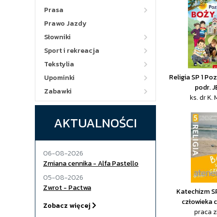
Prasa
Prawo Jazdy
Słowniki
Sport i rekreacja
Tekstylia
Religia SP 1 Po
Upominki
podr. 
Zabawki
ks. dr K. 
AKTUALNOŚCI
06-08-2026
Zmiana cennika - Alfa Pastello
05-08-2026
Zwrot - Pactwa
Katechizm S
człowieka 
Zobacz więcej
praca 