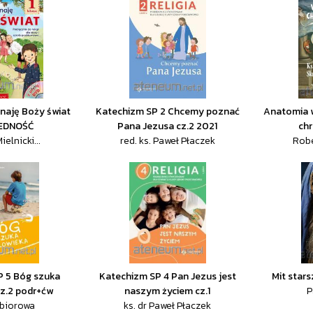
znaję Boży świat
Katechizm SP 2 Chcemy poznać
Anatomia w
JEDNOŚĆ
Pana Jezusa cz.2 2021
chr
Mielnicki...
red. ks. Paweł Płaczek
Robe
P 5 Bóg szuka
Katechizm SP 4 Pan Jezus jest
Mit stars
cz.2 podr+ćw
naszym życiem cz.1
P
zbiorowa
ks. dr Paweł Płaczek