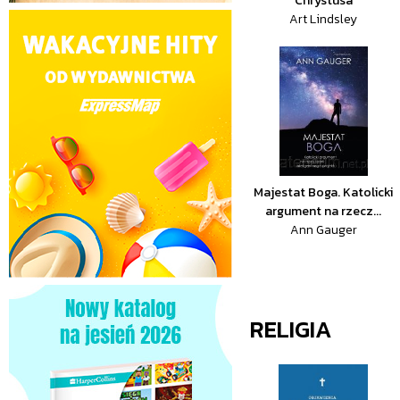
Chrystusa
Art Lindsley
Majestat Boga. Katolicki
argument na rzecz...
Ann Gauger
RELIGIA