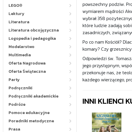
powszechny podziw. Prof
LEGO®
wymiarem mądrości Akwin
Lektury
wybrał 358 pożytecznych
Literatura
które ludzie zadają so
Literatura obcojęzyczna
zasadniczych, związanych
Logopedia i pedagogika
Po co nam Kościół? Dla
Modelarstwo
komary? Czy grzesznicy
Multimedia
Odpowiedzi św. Tomasza
Oferta Nagrodowa
jego przystępnym, wsp
Oferta Świąteczna
przekonuje nas, że teol
każdego wierzącego, pro
Party
Podręczniki
Podręczniki akademickie
INNI KLIENCI
Podróże
Pomoce edukacyjne
Poradniki metodyczne
Prasa