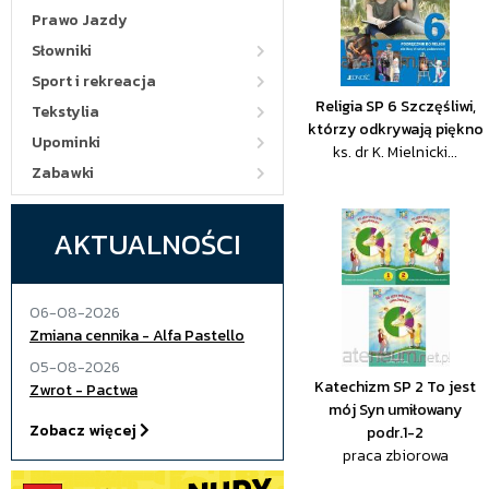
Prawo Jazdy
Słowniki
Sport i rekreacja
Religia SP 6 Szczęśliwi,
Tekstylia
którzy odkrywają piękno
Upominki
ks. dr K. Mielnicki...
Zabawki
AKTUALNOŚCI
06-08-2026
Zmiana cennika - Alfa Pastello
05-08-2026
Katechizm SP 2 To jest
Zwrot - Pactwa
mój Syn umiłowany
Zobacz więcej
podr.1-2
praca zbiorowa