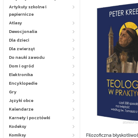
Artykuły szkolne i
papiernicze
Atlasy
Dewocjonalia
Dla dzieci
Dla zwierząt
Do nauki zawodu
Dom i ogród
Elektronika
Encyklopedie
Gry
Języki obce
Kalendarze
Karnety i pocztówki
Kodeksy
Filozoficzna błyskotliw
Komiksy