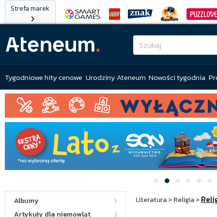
Strefa marek
Tygodniowe hity cenowe
Urodziny Ateneum
Nowości tygodnia
Pr
Reli
Literatura
>
Religia
>
Albumy
Artykuły dla niemowląt