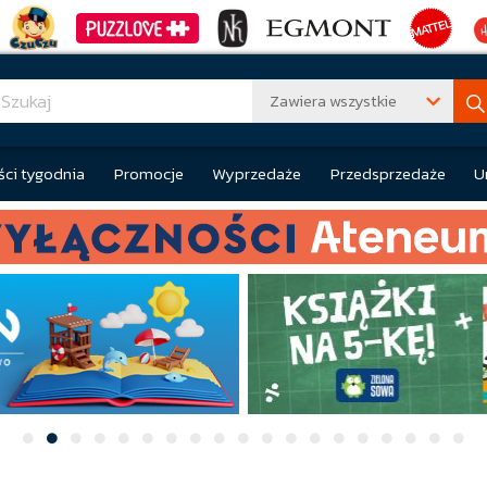
Zawiera wszystkie
ci tygodnia
Promocje
Wyprzedaże
Przedsprzedaże
U