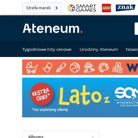
Strefa marek
Tygodniowe hity cenowe
Urodziny Ateneum
Nowoś
Albumy