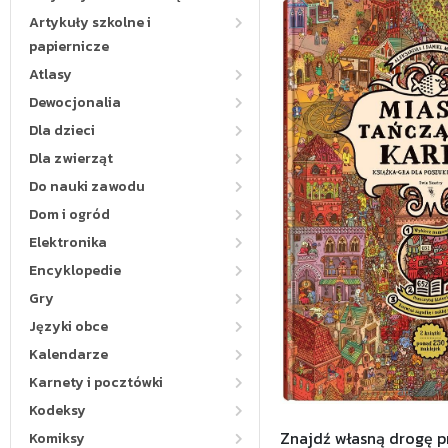
Artykuły szkolne i
papiernicze
Atlasy
Dewocjonalia
Dla dzieci
Dla zwierząt
Do nauki zawodu
Dom i ogród
Elektronika
Encyklopedie
Gry
Języki obce
Kalendarze
Karnety i pocztówki
Kodeksy
Znajdź własną drogę p
Komiksy