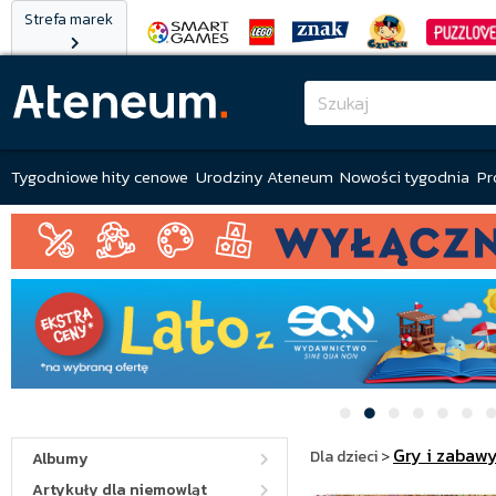
Strefa marek
Tygodniowe hity cenowe
Urodziny Ateneum
Nowości tygodnia
Pr
Gry i zabaw
Dla dzieci
>
Albumy
Artykuły dla niemowląt