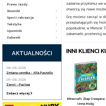
zadania przykleisz we w
Prawo Jazdy
otworzą się nowe możliw
Słowniki
Grę możesz zacząć w dow
Sport i rekreacja
przeplatających się hist
Tekstylia
popołudnie, w Mieście T
Upominki
zakamarki, przetestuj s
Zabawki
INNI KLIENCI
AKTUALNOŚCI
06-08-2026
Zmiana cennika - Alfa Pastello
05-08-2026
Zwrot - Pactwa
Zobacz więcej
Minecraft. Złap Creepera
i inne Moby