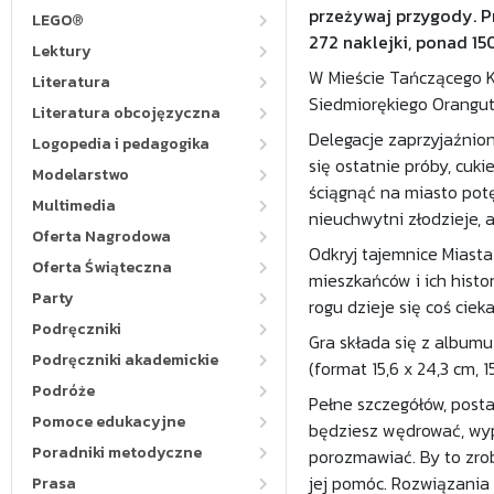
przeżywaj przygody. Pr
LEGO®
272 naklejki, ponad 150
Lektury
W Mieście Tańczącego Ka
Literatura
Siedmiorękiego Orangut
Literatura obcojęzyczna
Delegacje zaprzyjaźnion
Logopedia i pedagogika
się ostatnie próby, cuki
Modelarstwo
ściągnąć na miasto potę
Multimedia
nieuchwytni złodzieje
Oferta Nagrodowa
Odkryj tajemnice Miasta
Oferta Świąteczna
mieszkańców i ich histo
Party
rogu dzieje się coś cie
Podręczniki
Gra składa się z albumu 
Podręczniki akademickie
(format 15,6 x 24,3 cm, 
Podróże
Pełne szczegółów, posta
Pomoce edukacyjne
będziesz wędrować, wyp
Poradniki metodyczne
porozmawiać. By to zrob
jej pomóc. Rozwiązania 
Prasa