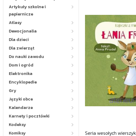
Artykuły szkolne i
papiernicze
Atlasy
Dewocjonalia
Dla dzieci
Dla zwierząt
Do nauki zawodu
Dom i ogród
Elektronika
Encyklopedie
Gry
Języki obce
Kalendarze
Karnety i pocztówki
Kodeksy
Seria wesołych wierszy
Komiksy