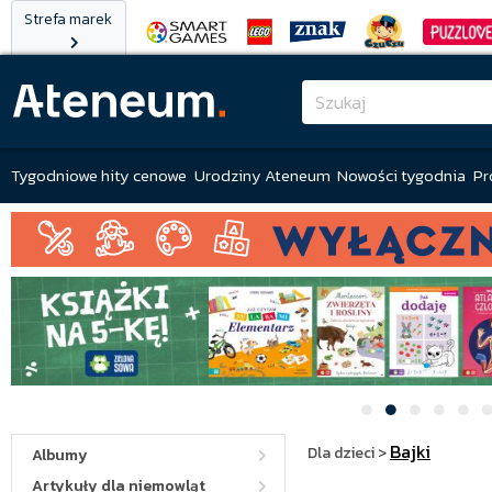
Strefa marek
Tygodniowe hity cenowe
Urodziny Ateneum
Nowości tygodnia
Pr
Bajki
Dla dzieci
>
Albumy
Artykuły dla niemowląt