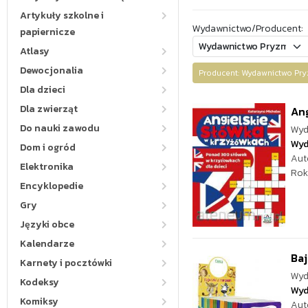
Artykuły szkolne i
Wydawnictwo/Producent:
papiernicze
Atlasy
Dewocjonalia
Producent: Wydawnictwo P
Dla dzieci
Dla zwierząt
Ang
Do nauki zawodu
Wyd
Wyd
Dom i ogród
Aut
Elektronika
Rok
Encyklopedie
Gry
Języki obce
Kalendarze
Baj
Karnety i pocztówki
Wyd
Kodeksy
Wyd
Komiksy
Aut