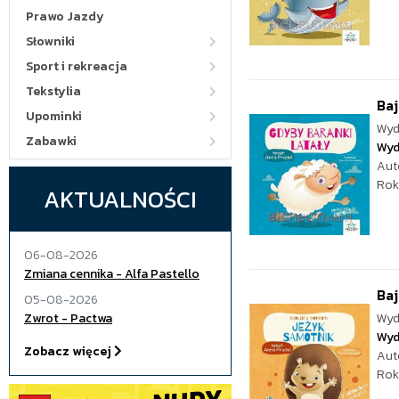
Prawo Jazdy
Słowniki
Sport i rekreacja
Tekstylia
Baj
Upominki
Wyd
Zabawki
Wyd
Aut
Rok
AKTUALNOŚCI
06-08-2026
Zmiana cennika - Alfa Pastello
Baj
05-08-2026
Zwrot - Pactwa
Wyd
Wyd
Zobacz więcej
Aut
Rok