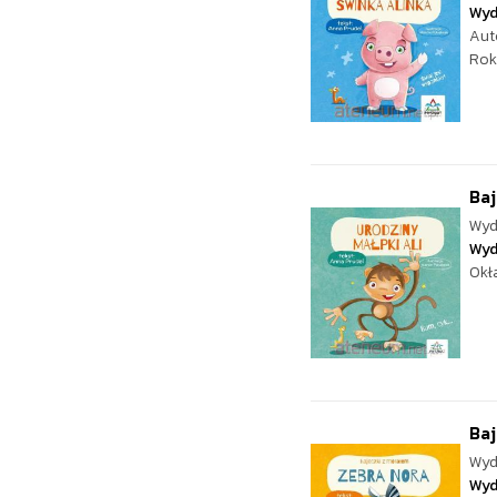
Wyd
Aut
Rok
Baj
Wyd
Wyd
Okł
Baj
Wyd
Wyd