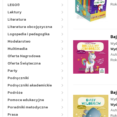
Rok
LEGO®
Lektury
Literatura
Literatura obcojęzyczna
Logopedia i pedagogika
Baj
Modelarstwo
Wyd
Multimedia
Wyd
Aut
Oferta Nagrodowa
Rok
Oferta Świąteczna
Party
Podręczniki
Podręczniki akademickie
Baj
Podróże
Wyd
Pomoce edukacyjne
Wyd
Poradniki metodyczne
Aut
Prasa
Rok