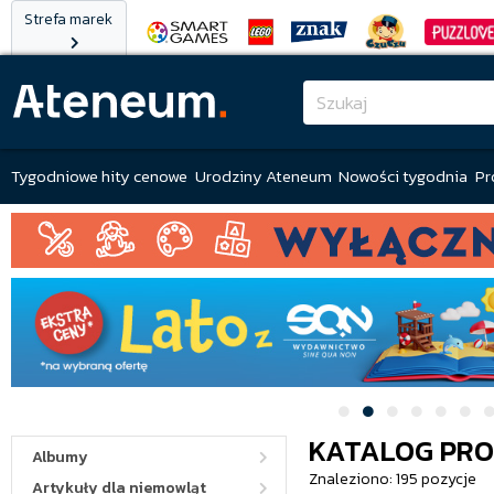
Strefa marek
Tygodniowe hity cenowe
Urodziny Ateneum
Nowości tygodnia
Pr
KATALOG PR
Albumy
Znaleziono: 195 pozycje
Artykuły dla niemowląt