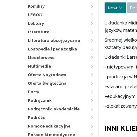
Komiksy
Nowość
Bez
LEGO®
Układanka Midi 
Lektury
języków, matema
Literatura
Średniej wielk
Literatura obcojęzyczna
kształty pasuj
Logopedia i pedagogika
Układanki Lars
Modelarstwo
Multimedia
-nietypowymi i
Oferta Nagrodowa
-produkcją w No
Oferta Świąteczna
-staranną sele
Party
-edukacyjnym 
Podręczniki
-zlokalizowany
Podręczniki akademickie
Podróże
INNI KLI
Pomoce edukacyjne
Poradniki metodyczne