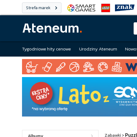
Strefa marek
Tygodniowe hity cenowe
Urodziny Ateneum
Nowoś
Puzz
Zabawki
>
Albumy