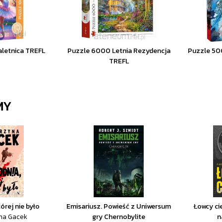
aletnica TREFL
Puzzle 6000 Letnia Rezydencja
Puzzle 50
TREFL
MY
órej nie było
Emisariusz. Powieść z Uniwersum
Łowcy cie
na Gacek
gry Chernobylite
n