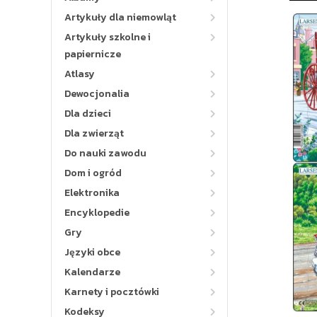
Artykuły dla niemowląt
Artykuły szkolne i
papiernicze
Atlasy
Dewocjonalia
Dla dzieci
Dla zwierząt
Do nauki zawodu
Dom i ogród
Elektronika
Encyklopedie
Gry
Języki obce
Kalendarze
Karnety i pocztówki
Kodeksy