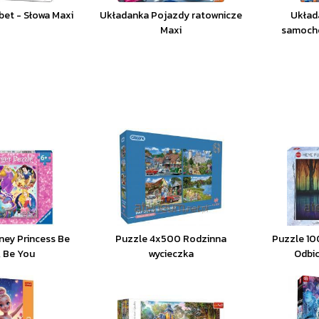
bet - Słowa Maxi
Układanka Pojazdy ratownicze
Układ
Maxi
samocho
ney Princess Be
Puzzle 4x500 Rodzinna
Puzzle 10
, Be You
wycieczka
Odbic