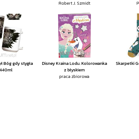
Robert J. Szmidt
P
ył Bóg gdy stygła
Disney Kraina Lodu. Kolorowanka
Skarpetki G
 440ml
z błyskiem
praca zbiorowa