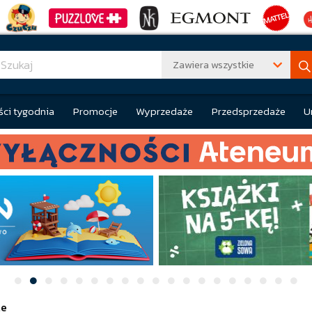
Zawiera wszystkie
ci tygodnia
Promocje
Wyprzedaże
Przedsprzedaże
U
le