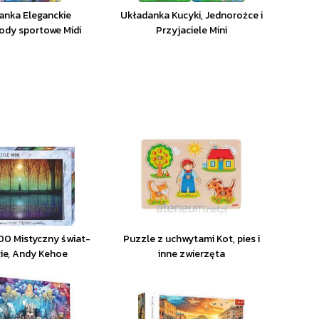
anka Eleganckie
Układanka Kucyki, Jednorożce i
dy sportowe Midi
Przyjaciele Mini
00 Mistyczny świat-
Puzzle z uchwytami Kot, pies i
ie, Andy Kehoe
inne zwierzęta