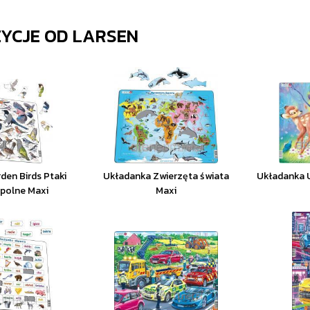
ZYCJE OD
LARSEN
den Birds Ptaki
Układanka Zwierzęta świata
Układanka U
polne Maxi
Maxi