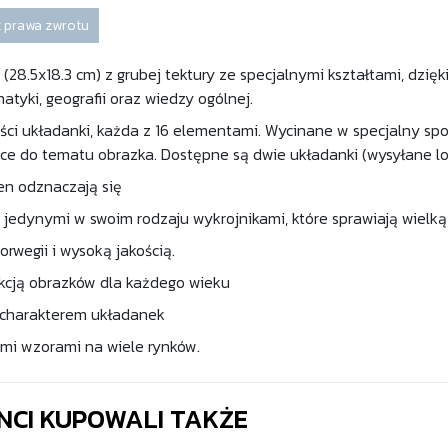
 prawa zwrotu
(28.5x18.3 cm) z grubej tektury ze specjalnymi kształtami, dzięki
tyki, geografii oraz wiedzy ogólnej.
ości układanki, każda z 16 elementami. Wycinane w specjalny s
ące do tematu obrazka. Dostępne są dwie układanki (wysyłane l
en odznaczają się
 jedynymi w swoim rodzaju wykrojnikami, które sprawiają wielką
rwegii i wysoką jakością.
kcją obrazków dla każdego wieku
charakterem układanek
mi wzorami na wiele rynków.
ENCI KUPOWALI TAKŻE