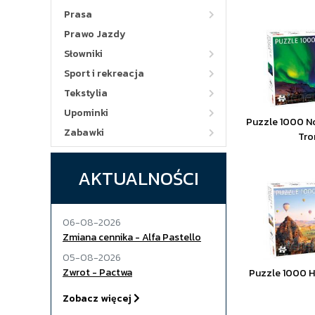
Prasa
Prawo Jazdy
Słowniki
Sport i rekreacja
Tekstylia
Upominki
Puzzle 1000 No
Zabawki
Tr
AKTUALNOŚCI
06-08-2026
Zmiana cennika - Alfa Pastello
05-08-2026
Zwrot - Pactwa
Puzzle 1000 H
Zobacz więcej