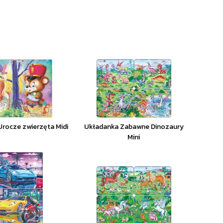
rocze zwierzęta Midi
Układanka Zabawne Dinozaury
Mini