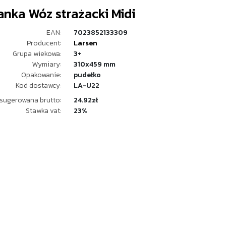
nka Wóz strażacki Midi
EAN:
7023852133309
Producent:
Larsen
Grupa wiekowa:
3+
Wymiary:
310x459 mm
Opakowanie:
pudełko
Kod dostawcy:
LA-U22
sugerowana brutto:
24.92zł
Stawka vat:
23%