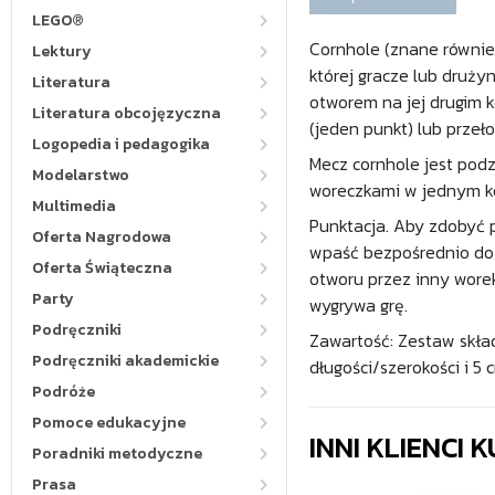
LEGO®
Cornhole (znane również
Lektury
której gracze lub druży
Literatura
otworem na jej drugim 
Literatura obcojęzyczna
(jeden punkt) lub przeł
Logopedia i pedagogika
Mecz cornhole jest pod
Modelarstwo
woreczkami w jednym ko
Multimedia
Punktacja. Aby zdobyć p
Oferta Nagrodowa
wpaść bezpośrednio do 
Oferta Świąteczna
otworu przez inny worek
Party
wygrywa grę.
Podręczniki
Zawartość: Zestaw skład
Podręczniki akademickie
długości/szerokości i 5 
Podróże
Pomoce edukacyjne
INNI KLIENCI
Poradniki metodyczne
Prasa