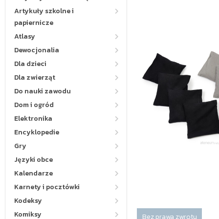
Artykuły szkolne i
papiernicze
Atlasy
Dewocjonalia
Dla dzieci
Dla zwierząt
Do nauki zawodu
Dom i ogród
Elektronika
Encyklopedie
Gry
Języki obce
Kalendarze
Karnety i pocztówki
Kodeksy
Komiksy
Bez prawa zwrotu