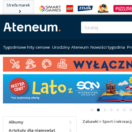
Strefa marek
Tygodniowe hity cenowe
Urodziny Ateneum
Nowości tygodnia
Pr
Zabawki
>
Sport i rekreacj
Albumy
Artykuły dla niemowląt