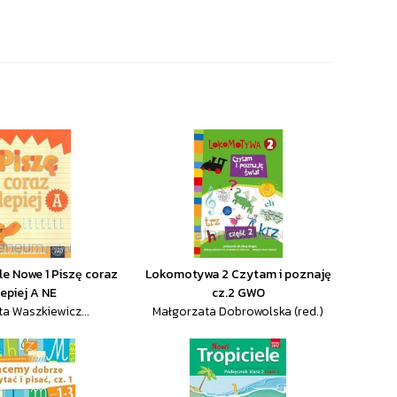
le Nowe 1 Piszę coraz
Lokomotywa 2 Czytam i poznaję
lepiej A NE
cz.2 GWO
ta Waszkiewicz...
Małgorzata Dobrowolska (red.)