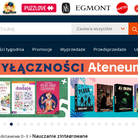
Zawiera wszystkie
ci tygodnia
Promocje
Wyprzedaże
Przedsprzedaże
U
Nauczanie zintegrowane
dstawowa 0-3
>