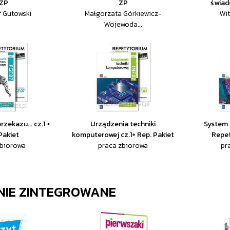
 ZP
ZP
świad
f Gutowski
Małgorzata Górkiewicz-
Wit
Wojewoda...
zekazu... cz.1 +
Urządzenia techniki
System 
Pakiet
komputerowej cz.1+ Rep. Pakiet
Repet
zbiorowa
praca zbiorowa
pr
IE ZINTEGROWANE