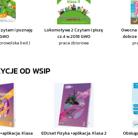
zytam i poznaję
Lokomotywa 2 Czytam i piszę
Owocna 
1 GWO
cz.4 w.2018 GWO
dobrze c
rowolska (red.)
praca zbiorowa
pr
ZYCJE OD
WSIP
+aplikacja. Klasa
EDUset Fizyka +aplikacja. Klasa 2
Obsługa