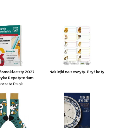
ósmoklasisty 2027
Naklejki na zeszyty. Psy i koty
yka Repetytorium
orzata Pająk...