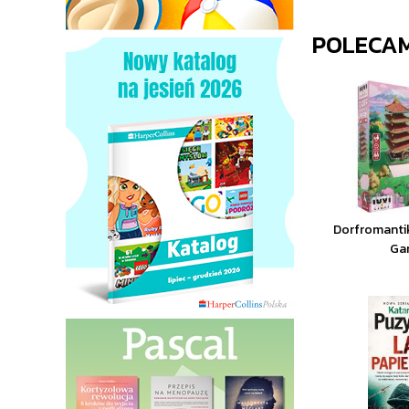
POLECA
Dorfromantik
Ga