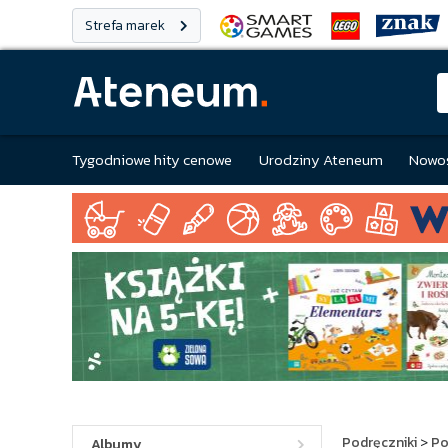
Strefa marek
Tygodniowe hity cenowe
Urodziny Ateneum
Nowoś
Podręczniki
>
Po
Albumy