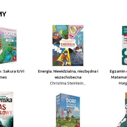
MY
: Sakura IUVI
Energia. Niewidzialna, niezbędna i
Egzamin 
mes
wszechobecna
Matemat
Christina Steinlein...
Małg