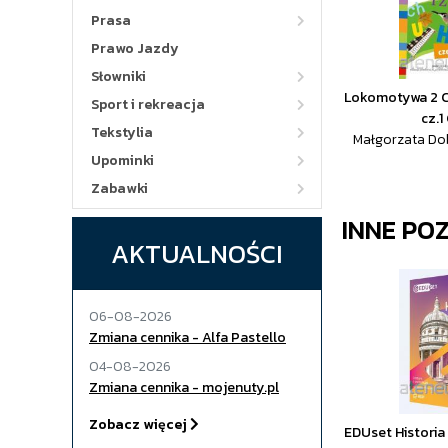
Prasa
Prawo Jazdy
Słowniki
Lokomotywa 2 C
Sport i rekreacja
cz.
Tekstylia
Małgorzata Dob
Upominki
Zabawki
INNE PO
AKTUALNOŚCI
06-08-2026
Zmiana cennika - Alfa Pastello
04-08-2026
Zmiana cennika - mojenuty.pl
Zobacz więcej
EDUset Historia 