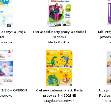
 Zeszyt w linię C
Pierwszaki. Karty pracy w szkole i
Miś. Pr
021
w domu
przeds
zbiorowa
Marta Kurdziel
pr
P 2/2 ćw. OPERON
Ciekawa zabawa 4-latki Karty
Uczymy 
zbiorowa
pracy cz. 1-4 2021 NE
Podręc
Magdalena Ledwoń
Gra