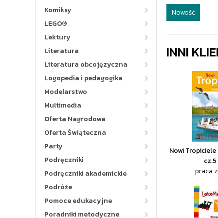
Komiksy
Nowość
LEGO®
Lektury
INNI KLI
Literatura
Literatura obcojęzyczna
Logopedia i pedagogika
Modelarstwo
Multimedia
Oferta Nagrodowa
Oferta Świąteczna
Party
Nowi Tropiciele
Podręczniki
cz.5
praca 
Podręczniki akademickie
Podróże
Pomoce edukacyjne
Poradniki metodyczne