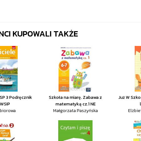
ENCI KUPOWALI TAKŻE
 SP 3 Podręcznik
Szkoła na miarę. Zabawa z
Już W Szko
 WSiP
matematyką cz.1 NE
zbiorowa
Małgorzata Paszyńska
Elżbie