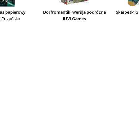
Las papierowy
Dorfromantik: Wersja podróżna
Skarpetki G
a Puzyńska
IUVI Games