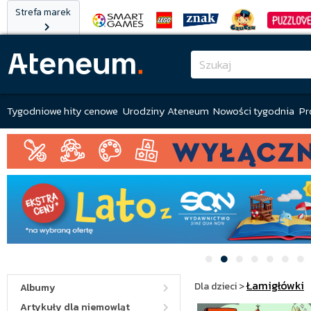
Strefa marek
Tygodniowe hity cenowe
Urodziny Ateneum
Nowości tygodnia
Pr
Łamigłówki
Dla dzieci
>
Albumy
Artykuły dla niemowląt