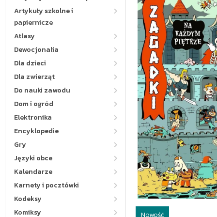
Artykuły szkolne i
papiernicze
Atlasy
Dewocjonalia
Dla dzieci
Dla zwierząt
Do nauki zawodu
Dom i ogród
Elektronika
Encyklopedie
Gry
Języki obce
Kalendarze
Karnety i pocztówki
Kodeksy
Komiksy
Nowość