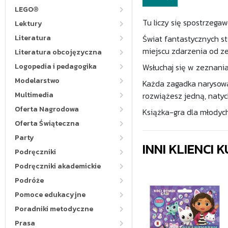
LEGO®
Tu liczy się spostrzegaw
Lektury
Literatura
Świat fantastycznych st
miejscu zdarzenia od ze
Literatura obcojęzyczna
Logopedia i pedagogika
Wsłuchaj się w zeznani
Modelarstwo
Każda zagadka narysowan
Multimedia
rozwiążesz jedną, natyc
Oferta Nagrodowa
Książka-gra dla młodyc
Oferta Świąteczna
Party
INNI KLIENCI
Podręczniki
Podręczniki akademickie
Podróże
Pomoce edukacyjne
Poradniki metodyczne
Prasa