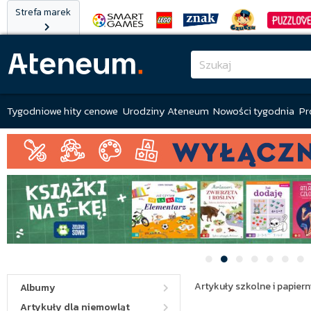
Strefa marek
Tygodniowe hity cenowe
Urodziny Ateneum
Nowości tygodnia
Pr
Artykuły szkolne i papiern
Albumy
Artykuły dla niemowląt