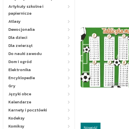
Artykuły szkolne i
papiernicze
Atlasy
Dewocjonalia
Dla dzieci
Dla zwierząt
Do nauki zawodu
Dom i ogród
Elektronika
Encyklopedie
Gry
Języki obce
Kalendarze
Karnety i pocztówki
Kodeksy
Komiksy
Nowość