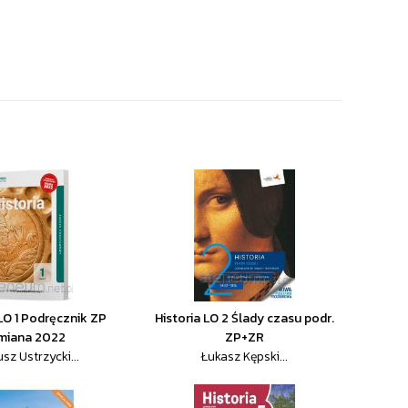
 LO 1 Podręcznik ZP
Historia LO 2 Ślady czasu podr.
miana 2022
ZP+ZR
sz Ustrzycki...
Łukasz Kępski...