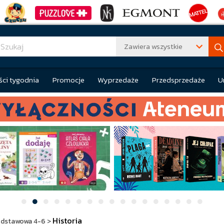
Zawiera wszystkie
ci tygodnia
Promocje
Wyprzedaże
Przedsprzedaże
U
Historia
dstawowa 4-6
>