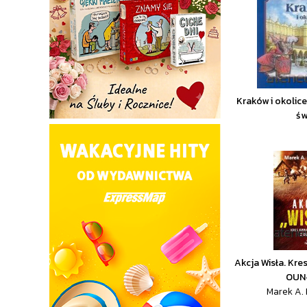
Kraków i okolic
św
Akcja Wisła. Kre
OUN
Marek A.