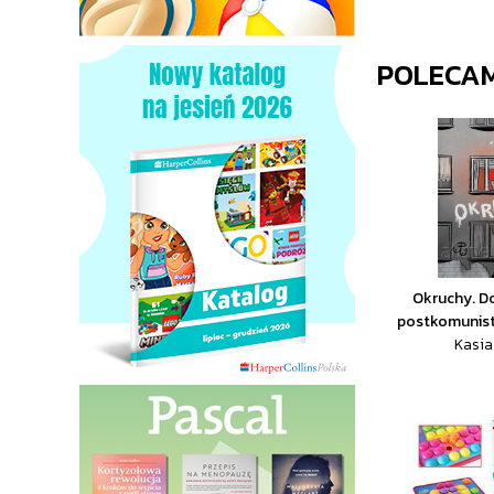
POLECA
Okruchy. D
postkomunist
Kasia