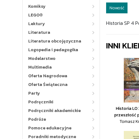
Komiksy
Nowość
LEGO®
Historia SP 4 
Lektury
Literatura
Literatura obcojęzyczna
INNI KLI
Logopedia i pedagogika
Modelarstwo
Multimedia
Oferta Nagrodowa
Oferta Świąteczna
Party
Podręczniki
Historia LO
Podręczniki akademickie
przeszłość 
Podróże
Tomasz Kr
Pomoce edukacyjne
Poradniki metodyczne