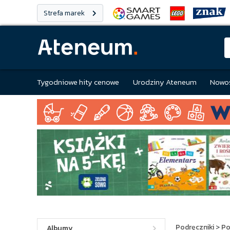
Strefa marek
Tygodniowe hity cenowe
Urodziny Ateneum
Nowoś
Podręczniki
>
Po
Albumy