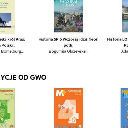
elki: król Prus,
Historia SP 6 Wczoraj i dziś Neon
Historia L
Polski...
podr.
P
 Bomelburg...
Bogumiła Olszewska...
Ada
ZYCJE OD
GWO