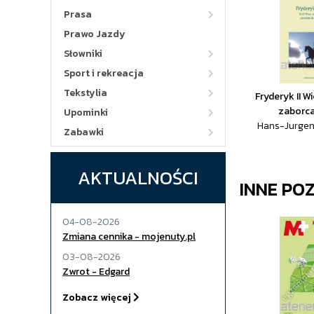
Prasa
Prawo Jazdy
Słowniki
Sport i rekreacja
Tekstylia
Fryderyk II Wi
zaborca 
Upominki
Hans-Jurgen
Zabawki
AKTUALNOŚCI
INNE PO
04-08-2026
Zmiana cennika - mojenuty.pl
03-08-2026
Zwrot - Edgard
Zobacz więcej