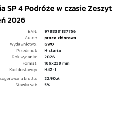
ia SP 4 Podróże w czasie Zeszyt
eń 2026
EAN:
9788381187756
Autor:
praca zbiorowa
Wydawnictwo:
GWO
Przedmiot:
Historia
Rok wydania:
2026
Format:
166x239 mm
Kod dostawcy:
H4Z-1
sugerowana brutto:
22.90zł
Stawka vat:
5%