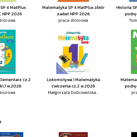
SP 4 MatPlus
Matematyka SP 4 MatPlus zbiór
Historia S
 C NPP 2026
zadań NPP 2026
podrę
zbiorowa
praca zbiorowa
Tom
Elementarz cz.2
Lokomotywa 1 Matematyka
Matemat
kl.1 w.2026
ćwiczenia cz.2 w.2026
podrę
zbiorowa
Małgorzata Dobrowolska...
pr
A