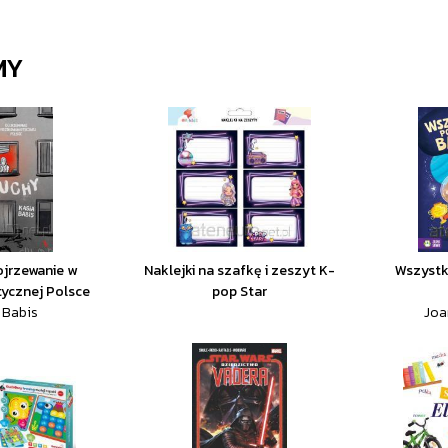
MY
ojrzewanie w
Naklejki na szafkę i zeszyt K-
Wszystk
ycznej Polsce
pop Star
 Babis
Joan