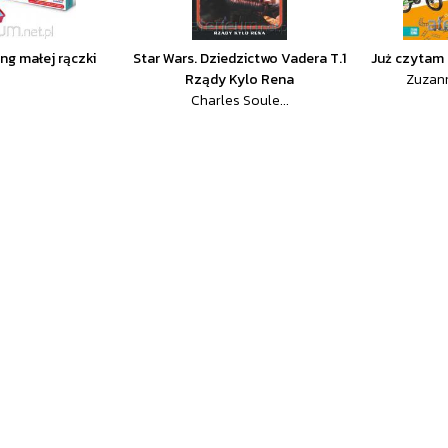
ng małej rączki
Star Wars. Dziedzictwo Vadera T.1
Już czytam 
Rządy Kylo Rena
Zuzann
Charles Soule...