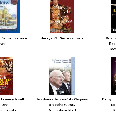
e. Skrzat poznaje
Henryk VIII. Serce i korona
Rozmo
iat
Rze
Jace
s krwawych walk z
Jan Nowak Jeziorański Zbigniew
Damy po
-UPA
Brzeziński. Listy
Kob
 Koprowski
Dobrosława Platt
K