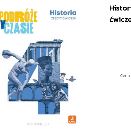
Histor
ćwicz
Cena 