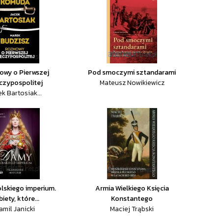
wy o Pierwszej
Pod smoczymi sztandarami
czypospolitej
Mateusz Nowikiewicz
k Bartosiak...
lskiego imperium.
Armia Wielkiego Księcia
iety, które...
Konstantego
amil Janicki
Maciej Trąbski