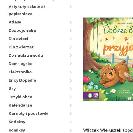
Artykuły szkolne i
papiernicze
Atlasy
Dewocjonalia
Dla dzieci
Dla zwierząt
Do nauki zawodu
Dom i ogród
Elektronika
Encyklopedie
Gry
Języki obce
Kalendarze
Karnety i pocztówki
Kodeksy
Wilczek Wieruszek spęd
Komiksy