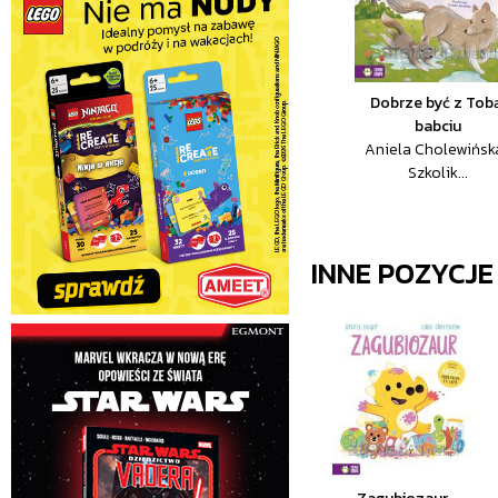
Dobrze być z Tobą
babciu
Aniela Cholewińsk
Szkolik...
INNE POZYCJ