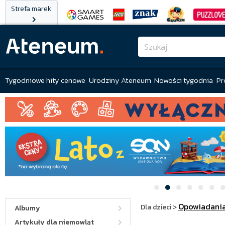
Strefa marek
Tygodniowe hity cenowe
Urodziny Ateneum
Nowości tygodnia
Pr
Opowiadani
Dla dzieci
>
Albumy
Artykuły dla niemowląt