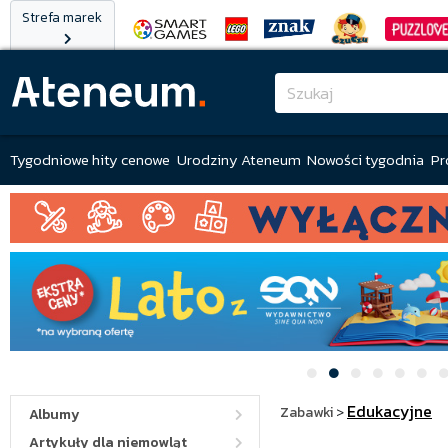
Strefa marek
Tygodniowe hity cenowe
Urodziny Ateneum
Nowości tygodnia
Pr
Edukacyjne
Zabawki
>
Albumy
Artykuły dla niemowląt