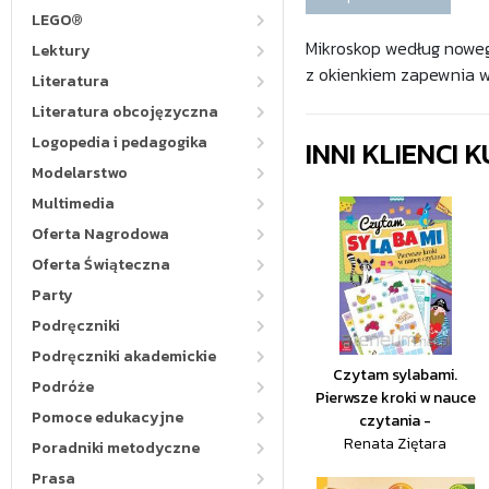
LEGO®
Mikroskop według noweg
Lektury
z okienkiem zapewnia wi
Literatura
Literatura obcojęzyczna
Logopedia i pedagogika
INNI KLIENCI
Modelarstwo
Multimedia
Oferta Nagrodowa
Oferta Świąteczna
Party
Podręczniki
Podręczniki akademickie
Czytam sylabami.
Podróże
Pierwsze kroki w nauce
Pomoce edukacyjne
czytania -
Renata Ziętara
Poradniki metodyczne
Prasa