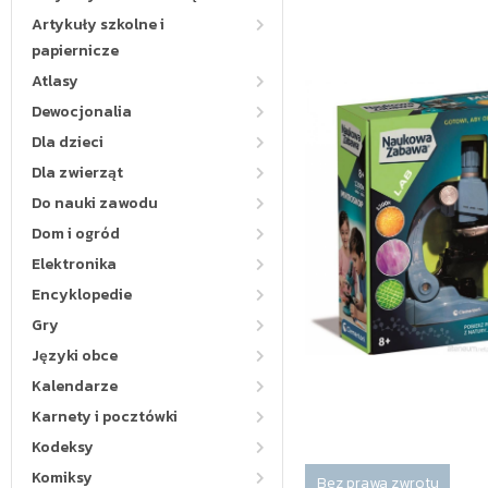
Artykuły szkolne i
papiernicze
Atlasy
Dewocjonalia
Dla dzieci
Dla zwierząt
Do nauki zawodu
Dom i ogród
Elektronika
Encyklopedie
Gry
Języki obce
Kalendarze
Karnety i pocztówki
Kodeksy
Komiksy
Bez prawa zwrotu