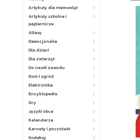
Artykuły dla niemowląt
Artykuły szkolne i
papiernicze
Atlasy
Dewocjonalia
Dla dzieci
Dla zwierząt
Do nauki zawodu
Dom i ogród
Elektronika
Encyklopedie
Gry
Języki obce
Kalendarze
Karnety i pocztówki
Kodeksy