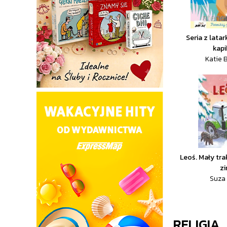
Seria z lata
kapi
Katie B
Leoś. Mały tr
z
Suza 
RELIGIA