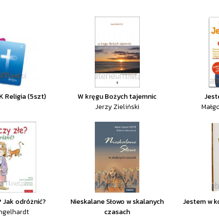
 Religia (5szt)
W kręgu Bożych tajemnic
Jest
Jerzy Zieliński
Małgo
? Jak odróżnić?
Nieskalane Słowo w skalanych
Jestem w ko
Engelhardt
czasach