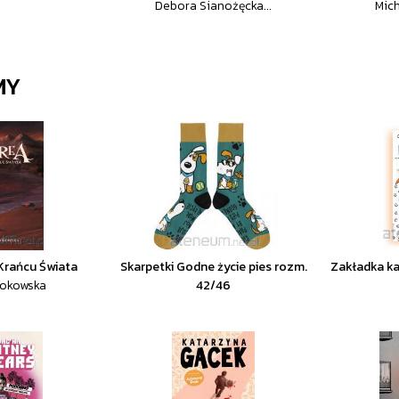
Debora Sianożęcka...
Mich
MY
 Krańcu Świata
Skarpetki Godne życie pies rozm.
Zakładka k
Kokowska
42/46