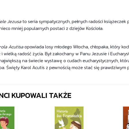
iele Jezusa
to seria sympatycznych, pełnych radości książeczek p
nieco mniej popularnych postaci z dziejów Kościoła.
rola Acutisa
opowiada losy młodego Włocha, chłopaka, który koch
ł i wielką radość życia. Był zakochany w Panu Jezusie i Eucharyst
największą na świecie wystawę o cudach eucharystycznych, którą
ba. Święty Karol Acutis z pewnością może stać się prawdziwym p
ENCI KUPOWALI TAKŻE