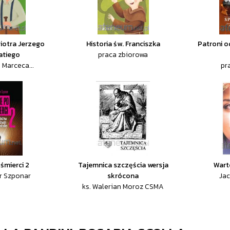
Piotra Jerzego
Historia św. Franciszka
Patroni o
atiego
praca zbiorowa
 Marceca...
pr
 śmierci 2
Tajemnica szczęścia wersja
Wart
or Szponar
skrócona
Jac
ks. Walerian Moroz CSMA