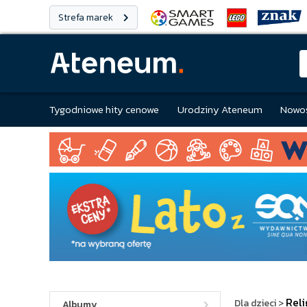
Strefa marek
Tygodniowe hity cenowe
Urodziny Ateneum
Nowoś
Reli
Dla dzieci
>
Albumy