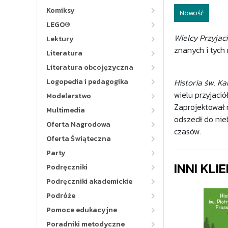
Komiksy
Nowość
LEGO®
Wielcy Przyjac
Lektury
znanych i tych 
Literatura
Literatura obcojęzyczna
Logopedia i pedagogika
Historia św. Ka
wielu przyjació
Modelarstwo
Zaprojektował 
Multimedia
odszedł do nie
Oferta Nagrodowa
czasów.
Oferta Świąteczna
Party
INNI KLI
Podręczniki
Podręczniki akademickie
Podróże
Pomoce edukacyjne
Poradniki metodyczne