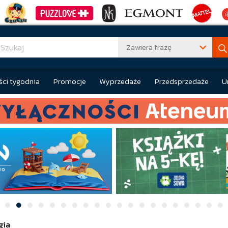
Zawiera frazę
ci tygodnia
Promocje
Wyprzedaże
Przedsprzedaże
U
gia