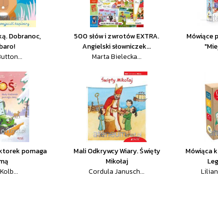
rką. Dobranoc,
500 słów i zwrotów EXTRA.
Mówiące p
baro!
Angielski słowniczek...
"Mie
utton...
Marta Bielecka...
aktorek pomaga
Mali Odkrywcy Wiary. Święty
Mówiąca k
imą
Mikołaj
Leg
Kolb...
Cordula Janusch...
Lilia