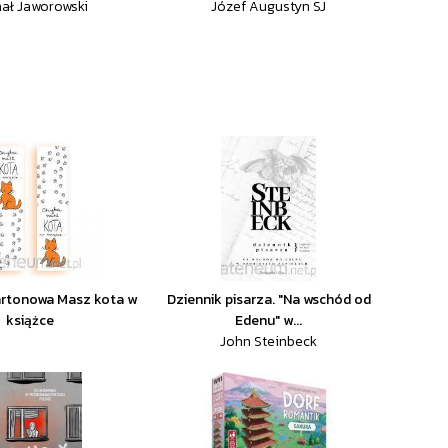
ał Jaworowski
Józef Augustyn SJ
artonowa Masz kota w
Dziennik pisarza. "Na wschód od
książce
Edenu" w...
John Steinbeck