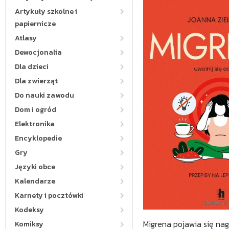
Artykuły szkolne i
papiernicze
Atlasy
Dewocjonalia
Dla dzieci
Dla zwierząt
Do nauki zawodu
Dom i ogród
Elektronika
Encyklopedie
Gry
Języki obce
Kalendarze
Karnety i pocztówki
Kodeksy
Migrena pojawia się nag
Komiksy