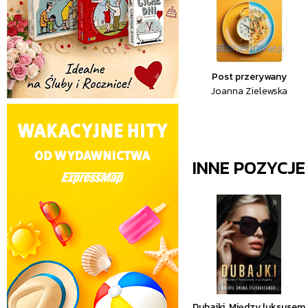
Post przerywany
Joanna Zielewska
INNE POZYCJ
Dubajki. Między luksusem