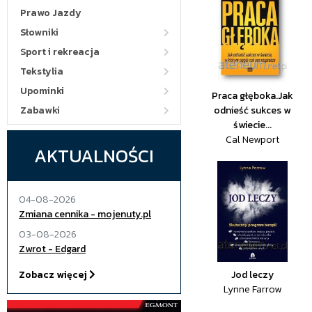
Prawo Jazdy
Słowniki
Sport i rekreacja
Tekstylia
Upominki
Praca głęboka.Jak
Zabawki
odnieść sukces w
świecie...
Cal Newport
AKTUALNOŚCI
04-08-2026
Zmiana cennika - mojenuty.pl
03-08-2026
Zwrot - Edgard
Zobacz więcej
Jod leczy
Lynne Farrow