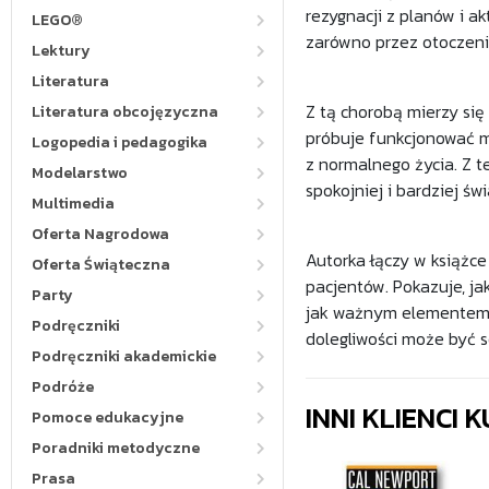
rezygnacji z planów i a
LEGO®
zarówno przez otoczenie
Lektury
Literatura
Z tą chorobą mierzy si
Literatura obcojęzyczna
próbuje funkcjonować m
Logopedia i pedagogika
z normalnego życia. Z 
Modelarstwo
spokojniej i bardziej św
Multimedia
Oferta Nagrodowa
Autorka łączy w książc
Oferta Świąteczna
pacjentów. Pokazuje, ja
Party
jak ważnym elementem m
Podręczniki
dolegliwości może być 
Podręczniki akademickie
Podróże
INNI KLIENCI
Pomoce edukacyjne
Poradniki metodyczne
Prasa