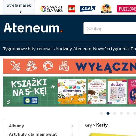
Strefa marek
Tygodniowe hity cenowe
Urodziny Ateneum
Nowości tygodnia
Pr
Karty
Gry
>
Albumy
Artykuły dla niemowląt