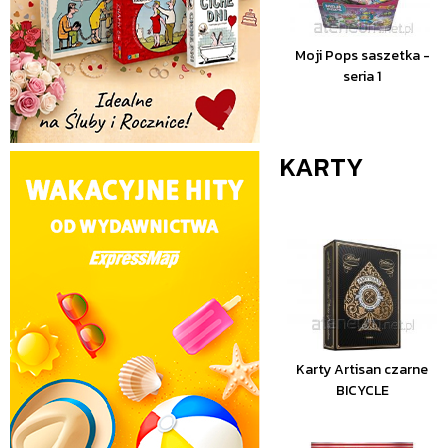
Moji Pops saszetka -
seria 1
KARTY
Karty Artisan czarne
BICYCLE