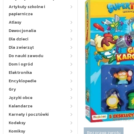
Artykuły szkolne i
papiernicze
Atlasy
Dewocjonalia
Dla dzieci
Dla zwierząt
Do nauki zawodu
Dom i ogród
Elektronika
Encyklopedie
Gry
Języki obce
Kalendarze
Karnety i pocztówki
Kodeksy
Komiksy
Bez prawa zwrotu