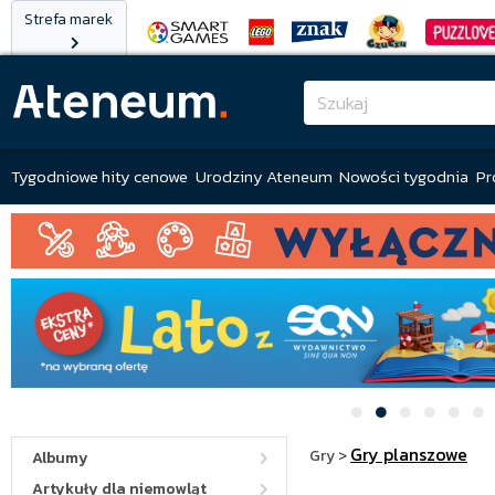
Strefa marek
Tygodniowe hity cenowe
Urodziny Ateneum
Nowości tygodnia
Pr
Gry planszowe
Gry
>
Albumy
Artykuły dla niemowląt