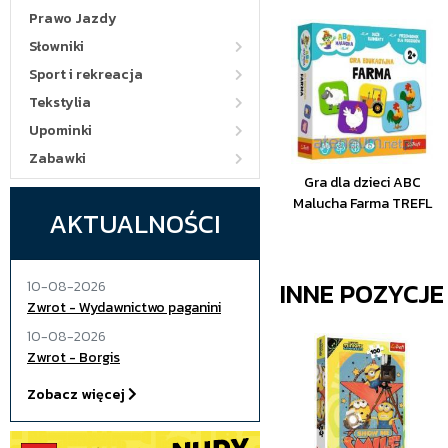
Prawo Jazdy
Słowniki
Sport i rekreacja
Tekstylia
Upominki
Zabawki
Gra dla dzieci ABC
Malucha Farma TREFL
AKTUALNOŚCI
INNE POZYCJ
10-08-2026
Zwrot - Wydawnictwo paganini
10-08-2026
Zwrot - Borgis
Zobacz więcej