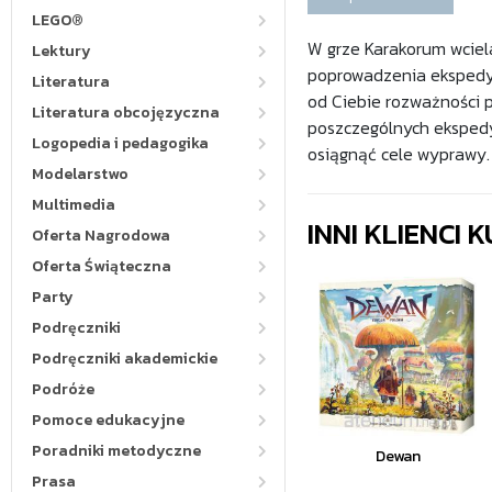
LEGO®
W grze Karakorum wciela
Lektury
poprowadzenia ekspedyc
Literatura
od Ciebie rozważności 
Literatura obcojęzyczna
poszczególnych ekspedyc
Logopedia i pedagogika
osiągnąć cele wyprawy.
Modelarstwo
Multimedia
INNI KLIENCI
Oferta Nagrodowa
Oferta Świąteczna
Party
Podręczniki
Podręczniki akademickie
Podróże
Pomoce edukacyjne
Poradniki metodyczne
Dewan
Prasa