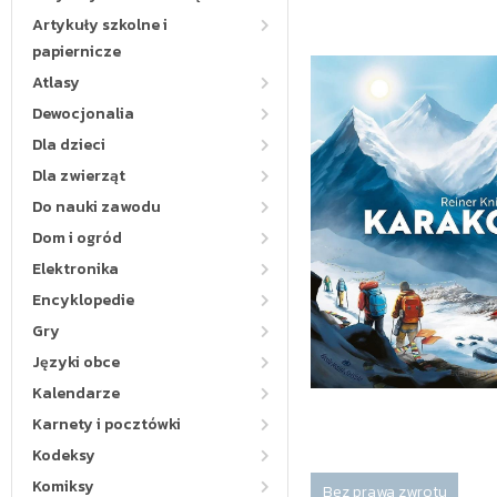
Artykuły szkolne i
papiernicze
Atlasy
Dewocjonalia
Dla dzieci
Dla zwierząt
Do nauki zawodu
Dom i ogród
Elektronika
Encyklopedie
Gry
Języki obce
Kalendarze
Karnety i pocztówki
Kodeksy
Komiksy
Bez prawa zwrotu