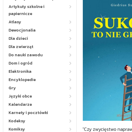
Artykuły szkolne i
papiernicze
Atlasy
Dewocjonalia
Dla dzieci
Dla zwierząt
Do nauki zawodu
Dom i ogród
Elektronika
Encyklopedie
Gry
Języki obce
Kalendarze
Karnety i pocztówki
Kodeksy
"Czy zwycięstwo naprawd
Komiksy