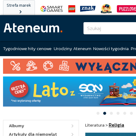
Strefa marek
Tygodniowe hity cenowe
Urodziny Ateneum
Nowości tygodnia
Pr
Religia
Literatura
>
Albumy
Artykuły dla niemowląt