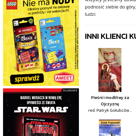
podnosić siebie do gór
ludzi.
INNI KLIENCI
Pieśni i modlitwy za
Ojczyznę
red. Patryk Gołubców...