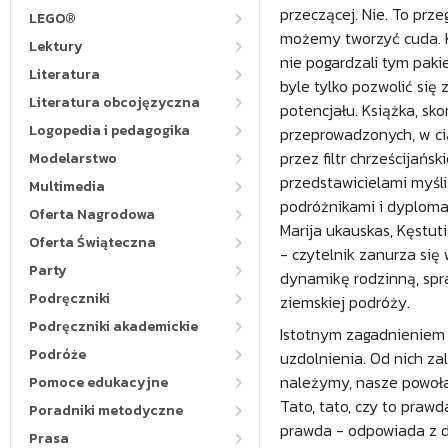
przeczącej. Nie. To prz
LEGO®
możemy tworzyć cuda. K
Lektury
nie pogardzali tym pakie
Literatura
byle tylko pozwolić się
Literatura obcojęzyczna
potencjału. Książka, s
Logopedia i pedagogika
przeprowadzonych, w cią
przez filtr chrześcijańs
Modelarstwo
przedstawicielami myśli
Multimedia
podróżnikami i dyplomat
Oferta Nagrodowa
Marija ukauskas, Kęstuti
Oferta Świąteczna
- czytelnik zanurza się
Party
dynamikę rodzinną, spra
Podręczniki
ziemskiej podróży.
Podręczniki akademickie
Istotnym zagadnieniem 
Podróże
uzdolnienia. Od nich za
należymy, nasze powołan
Pomoce edukacyjne
Tato, tato, czy to prawd
Poradniki metodyczne
prawda - odpowiada z 
Prasa