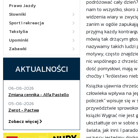
podróżować cały dzień? -
Prawo Jazdy
nam to wszystko, skoro
Słowniki
widzenia wiary w zwycię
Sport i rekreacja
zanim w ogóle zapukają 
przyjmą każdy kontrargu
Tekstylia
mówią tak drżącym głos
Upominki
nazywamy takich ludzi p
Zabawki
motywy, często znajdzie
nic wspólnego z chrześc
AKTUALNOŚCI
dość pomysłowi, mają w 
choćby i "królestwo nieb
Książka ujawnia chrześc
06-08-2026
człowieka wpływa na jeg
Zmiana cennika - Alfa Pastello
policzek" wpisuje się w
05-08-2026
przywództwie sprowokow
Zwrot - Pactwa
książki Wygrać nie jest 
Zobacz więcej
ukształtuje on w sobie 
świata, jak inni. I par
wszyscy jesteśmy dosko