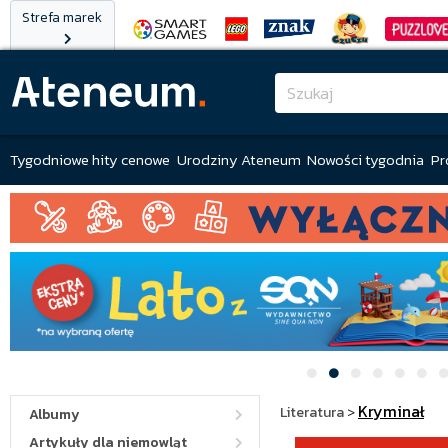
Strefa marek
Tygodniowe hity cenowe
Urodziny Ateneum
Nowości tygodnia
Pr
Kryminał
Literatura
>
Albumy
Artykuły dla niemowląt