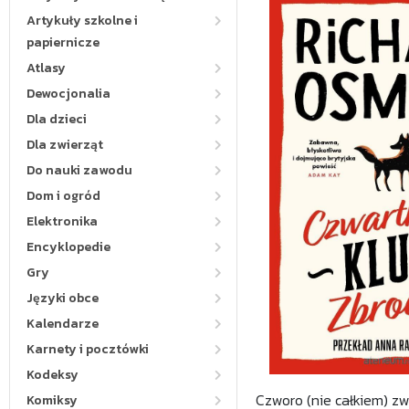
Artykuły szkolne i
papiernicze
Atlasy
Dewocjonalia
Dla dzieci
Dla zwierząt
Do nauki zawodu
Dom i ogród
Elektronika
Encyklopedie
Gry
Języki obce
Kalendarze
Karnety i pocztówki
Kodeksy
Czworo (nie całkiem) zw
Komiksy