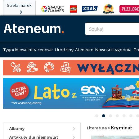
Strefa marek
Tygodniowe hity cenowe
Urodziny Ateneum
Nowości tygodnia
Pr
Kryminał
Literatura
>
Albumy
Artykuły dla niemowląt