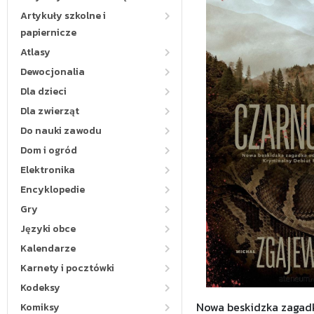
Artykuły szkolne i
papiernicze
Atlasy
Dewocjonalia
Dla dzieci
Dla zwierząt
Do nauki zawodu
Dom i ogród
Elektronika
Encyklopedie
Gry
Języki obce
Kalendarze
Karnety i pocztówki
Kodeksy
Nowa beskidzka zagad
Komiksy