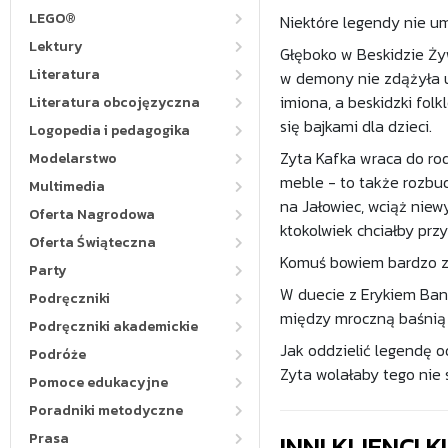
LEGO®
Niektóre legendy nie um
Lektury
Głęboko w Beskidzie Żyw
Literatura
w demony nie zdążyła um
imiona, a beskidzki folk
Literatura obcojęzyczna
się bajkami dla dzieci.
Logopedia i pedagogika
Zyta Kafka wraca do rod
Modelarstwo
meble - to także rozbud
Multimedia
na Jałowiec, wciąż niew
Oferta Nagrodowa
ktokolwiek chciałby prz
Oferta Świąteczna
Komuś bowiem bardzo za
Party
W duecie z Erykiem Bana
Podręczniki
między mroczną baśnią 
Podręczniki akademickie
Jak oddzielić legendę 
Podróże
Zyta wolałaby tego nie 
Pomoce edukacyjne
Poradniki metodyczne
INNI KLIENCI
Prasa