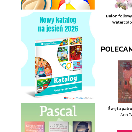
Balon foliowy
Watercol
POLECA
Święta patr
Ann P