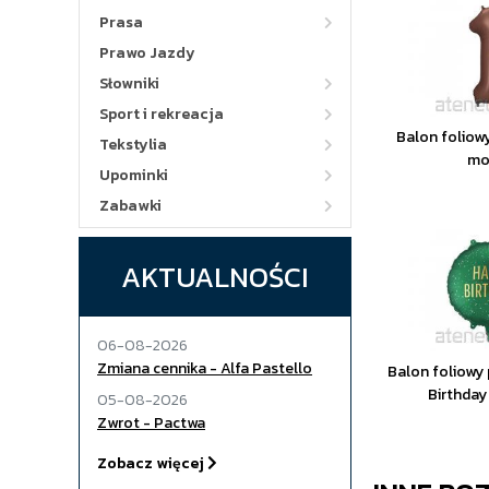
Prasa
Prawo Jazdy
Słowniki
Sport i rekreacja
Balon foliow
Tekstylia
mo
Upominki
Zabawki
AKTUALNOŚCI
06-08-2026
Zmiana cennika - Alfa Pastello
Balon foliowy
Birthda
05-08-2026
Zwrot - Pactwa
Zobacz więcej