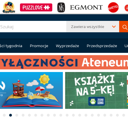
Zawiera wszystkie
ci tygodnia
Promocje
Wyprzedaże
Przedsprzedaże
U