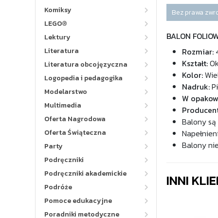
Komiksy
Bez prawa zwr
LEGO®
BALON FOLIO
Lektury
Literatura
Rozmiar:
4
Kształt:
Ok
Literatura obcojęzyczna
Kolor:
Wie
Logopedia i pedagogika
Nadruk:
Pi
Modelarstwo
W opakow
Multimedia
Producent
Oferta Nagrodowa
Balony są
Oferta Świąteczna
Napełnieni
Balony ni
Party
Podręczniki
Podręczniki akademickie
INNI KLI
Podróże
Pomoce edukacyjne
Poradniki metodyczne