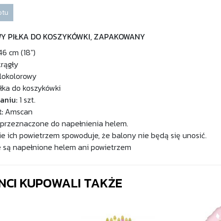
otu
WY PIŁKA DO KOSZYKÓWKI, ZAPAKOWANY
6 cm (18")
rągły
lokolorowy
łka do koszykówki
aniu:
1 szt.
:
Amscan
 przeznaczone do napełnienia helem.
e ich powietrzem spowoduje, że balony nie będą się unosić.
e są napełnione helem ani powietrzem
ENCI KUPOWALI TAKŻE