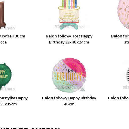
y cyfra 1 86cm
Balon foliowy Tort Happy
Balon fol
cca
Birthday 33x48x24cm
st
 pastylka Happy
Balon foliowy Happy Birthday
Balon foli
y 35x35cm
46cm