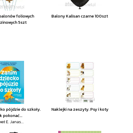
balonów foliowych
Balony Kalisan czarne 100szt
zinowych 5szt
ko pójdzie do szkoły.
Naklejki na zeszyty. Psy i koty
k pokonać...
eł E. Janas...