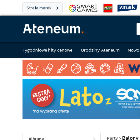
Strefa marek
Tygodniowe hity cenowe
Urodziny Ateneum
Nowoś
Balony
Party
>
Albumy