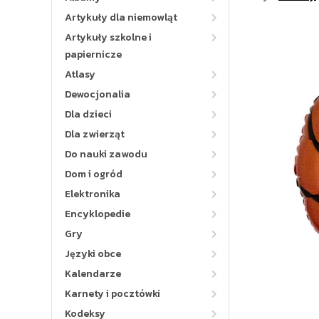
Artykuły dla niemowląt
Artykuły szkolne i
papiernicze
Atlasy
Dewocjonalia
Dla dzieci
Dla zwierząt
Do nauki zawodu
Dom i ogród
Elektronika
Encyklopedie
Gry
Języki obce
Kalendarze
Karnety i pocztówki
Kodeksy