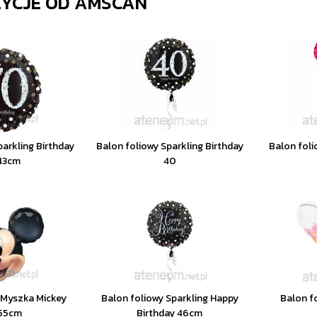
ZYCJE OD
AMSCAN
parkling Birthday
Balon foliowy Sparkling Birthday
Balon foli
43cm
40
 Myszka Mickey
Balon foliowy Sparkling Happy
Balon f
55cm
Birthday 46cm