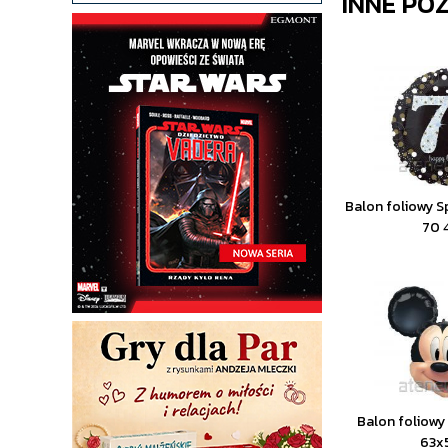
INNE PO
Balon foliowy S
70 
Balon foliowy
63x