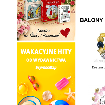
BALONY
Zestaw 