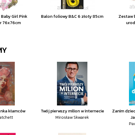
 Baby Girl Pink
Balon foliowy B&C 6 złoty 85cm
Zestaw 
or 76x76cm
urod
MY
onka kłamców
Twój pierwszy milion w internecie
Zanim dziec
atchett
Mirosław Skwarek
Ja
Paw