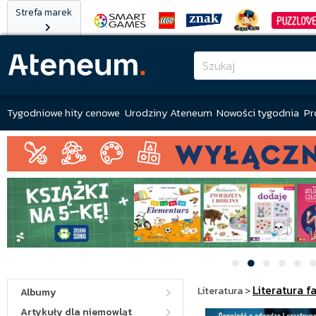
Strefa marek
Tygodniowe hity cenowe
Urodziny Ateneum
Nowości tygodnia
Pr
Literatura f
Literatura
>
Albumy
Artykuły dla niemowląt