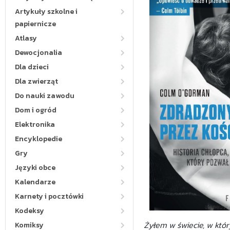
Artykuły szkolne i
papiernicze
Atlasy
Dewocjonalia
Dla dzieci
Dla zwierząt
Do nauki zawodu
Dom i ogród
Elektronika
Encyklopedie
Gry
Języki obce
Kalendarze
Karnety i pocztówki
Kodeksy
Żyłem w świecie, w któ
Komiksy