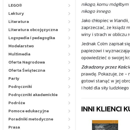
nikogo, komu mógłbym o 
LEGO®
nikogo innego.
Lektury
Jako chłopiec w Irlandi
Literatura
zaprzeczać, że ksiądz 
Literatura obcojęzyczna
winy i strach w obliczu
Logopedia i pedagogika
Jednak Colm zapisał się
Modelarstwo
papieżowi i wyznaczając
Multimedia
opowiedzieć o swojej kr
Oferta Nagrodowa
Zdradzony przez Kości
Oferta Świąteczna
prawdę. Pokazuje, że - n
Party
gotowi stanąć w jej obr
Podręczniki
i hołd dla siły ludzkieg
Podręczniki akademickie
Podróże
INNI KLIENCI
Pomoce edukacyjne
Poradniki metodyczne
Prasa