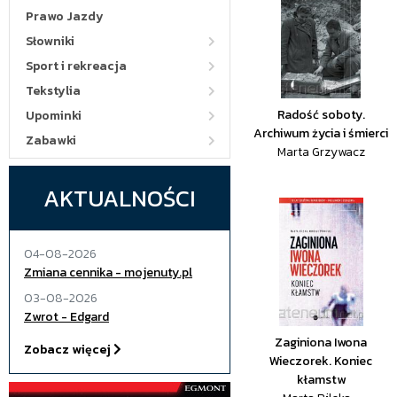
Prawo Jazdy
Słowniki
Sport i rekreacja
Tekstylia
Radość soboty.
Upominki
Archiwum życia i śmierci
Zabawki
Marta Grzywacz
AKTUALNOŚCI
04-08-2026
Zmiana cennika - mojenuty.pl
03-08-2026
Zwrot - Edgard
Zaginiona Iwona
Zobacz więcej
Wieczorek. Koniec
kłamstw