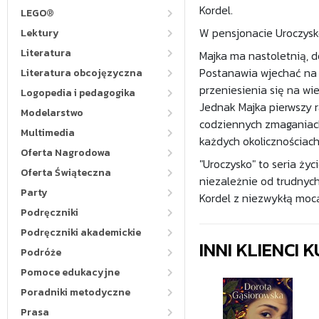
Kordel.
LEGO®
W pensjonacie Uroczysko
Lektury
Literatura
Majka ma nastoletnią, d
Postanawia wjechać na k
Literatura obcojęzyczna
przeniesienia się na wie
Logopedia i pedagogika
Jednak Majka pierwszy ra
Modelarstwo
codziennych zmaganiach 
Multimedia
każdych okolicznościach 
Oferta Nagrodowa
"Uroczysko" to seria życ
Oferta Świąteczna
niezależnie od trudnyc
Party
Kordel z niezwykłą moc
Podręczniki
Podręczniki akademickie
INNI KLIENCI
Podróże
Pomoce edukacyjne
Poradniki metodyczne
Prasa