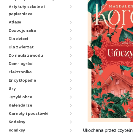
Artykuły szkolne i
papiernicze
Atlasy
Dewocjonalia
Dla dzieci
Dla zwierząt
Do nauki zawodu
Dom i ogród
Elektronika
Encyklopedie
Gry
Języki obce
Kalendarze
Karnety i pocztówki
Kodeksy
Ukochana przez czytelni
Komiksy