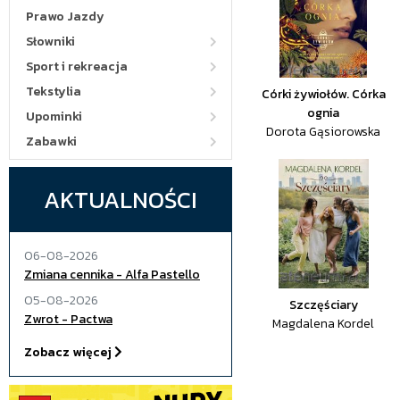
Prawo Jazdy
Słowniki
Sport i rekreacja
Tekstylia
Córki żywiołów. Córka
ognia
Upominki
Dorota Gąsiorowska
Zabawki
AKTUALNOŚCI
06-08-2026
Zmiana cennika - Alfa Pastello
05-08-2026
Szczęściary
Zwrot - Pactwa
Magdalena Kordel
Zobacz więcej