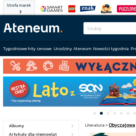
Strefa marek
Tygodniowe hity cenowe
Urodziny Ateneum
Nowości tygodnia
Pr
Obyczajowa
Literatura
>
Albumy
Artykuły dla niemowląt