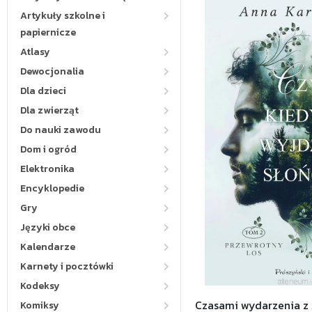
Artykuły szkolne i
papiernicze
Atlasy
Dewocjonalia
Dla dzieci
Dla zwierząt
Do nauki zawodu
Dom i ogród
Elektronika
Encyklopedie
Gry
Języki obce
Kalendarze
Karnety i pocztówki
Kodeksy
Czasami wydarzenia z 
Komiksy