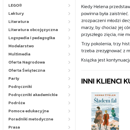
LEGO®
Kiedy Helena przedstawi
powinna była zaistnieć.
Lektury
zrozpaczeni młodzi decy
Literatura
marzy, by chociaż jej c
Literatura obcojęzyczna
przyszłego zięcia, nie 
Logopedia i pedagogika
Trzy pokolenia, trzy his
Modelarstwo
trzeba zrezygnować z m
Multimedia
Książka jest kontynuacj
Oferta Nagrodowa
Oferta Świąteczna
INNI KLIENCI
Party
Podręczniki
Podręczniki akademickie
Podróże
Pomoce edukacyjne
Poradniki metodyczne
Prasa