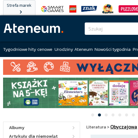
Strefa marek
Tygodniowe hity cenowe
Urodziny Ateneum
Nowości tygodnia
Pr
Obyczajowa
Literatura
>
Albumy
Artykuły dla niemowląt