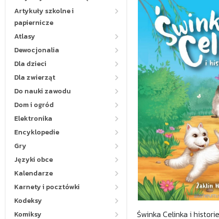
Artykuły szkolne i
papiernicze
Atlasy
Dewocjonalia
Dla dzieci
Dla zwierząt
Do nauki zawodu
Dom i ogród
Elektronika
Encyklopedie
Gry
Języki obce
Kalendarze
Karnety i pocztówki
Kodeksy
Świnka Celinka i histori
Komiksy