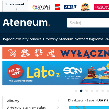
Strefa marek
Tygodniowe hity cenowe
Urodziny Ateneum
Nowości tygodnia
Pr
Dla n
Dla dzieci
>
Bajki
>
Albumy
Artykuły dla niemowląt