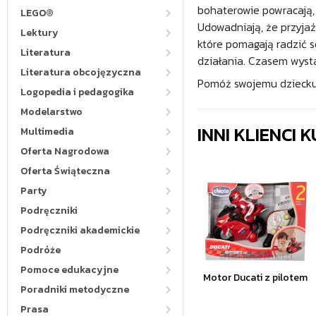
bohaterowie powracają, 
LEGO®
Udowadniają, że przyjaź
Lektury
które pomagają radzić s
Literatura
działania. Czasem wysta
Literatura obcojęzyczna
Pomóż swojemu dziecku
Logopedia i pedagogika
Modelarstwo
INNI KLIENCI
Multimedia
Oferta Nagrodowa
Oferta Świąteczna
Party
Podręczniki
Podręczniki akademickie
Podróże
Pomoce edukacyjne
Motor Ducati z pilotem
Poradniki metodyczne
Prasa