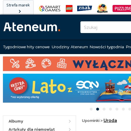
Strefa marek
Tygodniowe hity cenowe
Urodziny Ateneum
Nowości tygodnia
Pr
Uroda
Upominki
>
Albumy
Artykuły dla niemowląt