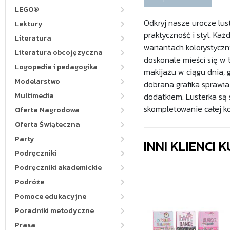
LEGO®
Odkryj nasze urocze lus
Lektury
praktyczność i styl. K
Literatura
wariantach kolorystyczn
Literatura obcojęzyczna
doskonale mieści się w 
Logopedia i pedagogika
makijażu w ciągu dnia, 
Modelarstwo
dobrana grafika sprawia
Multimedia
dodatkiem. Lusterka są
skompletowanie całej ko
Oferta Nagrodowa
Oferta Świąteczna
Party
INNI KLIENCI
Podręczniki
Podręczniki akademickie
Podróże
Pomoce edukacyjne
Poradniki metodyczne
Prasa