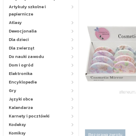
Artykuły szkolne i
papiernicze
Atlasy
Dewocjonalia
Dla dzieci
Dla zwierząt
Do nauki zawodu
Dom i ogród
Elektronika
Encyklopedie
Gry
Języki obce
Kalendarze
Karnety i pocztówki
Kodeksy
Komiksy
Bez prawa zwrotu