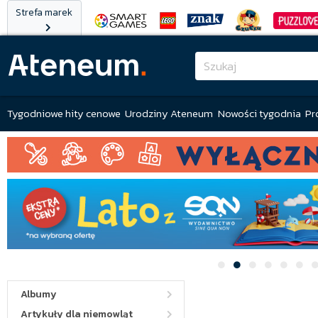
Strefa marek
Tygodniowe hity cenowe
Urodziny Ateneum
Nowości tygodnia
Pr
Albumy
Artykuły dla niemowląt