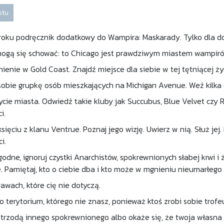
otu
oku podręcznik dodatkowy do Wampira: Maskarady. Tylko dla do
ogą się schować: to Chicago jest prawdziwym miastem wampiró
enie w Gold Coast. Znajdź miejsce dla siebie w tej tętniącej ży
obie grupkę osób mieszkających na Michigan Avenue. Weź kilka gł
ycie miasta. Odwiedź takie kluby jak Succubus, Blue Velvet czy R
i.
sięciu z klanu Ventrue. Poznaj jego wizję. Uwierz w nią. Służ jej.
i.
odne, ignoruj czystki Anarchistów, spokrewnionych słabej krwi i
e. Pamiętaj, kto o ciebie dba i kto może w mgnieniu nieumarłego
awach, które cię nie dotyczą.
po terytorium, którego nie znasz, ponieważ ktoś zrobi sobie trofe
z trzodą innego spokrewnionego albo okaże się, że twoja własn