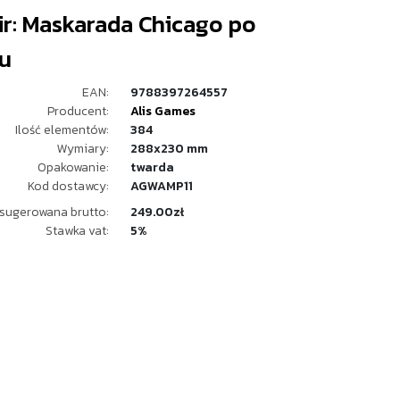
r: Maskarada Chicago po
u
EAN:
9788397264557
Producent:
Alis Games
Ilość elementów:
384
Wymiary:
288x230 mm
Opakowanie:
twarda
Kod dostawcy:
AGWAMP11
sugerowana brutto:
249.00zł
Stawka vat:
5%