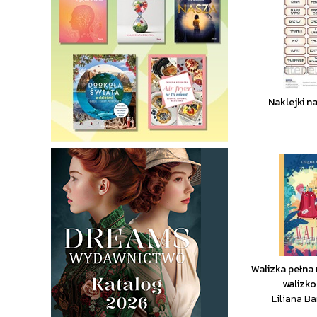
Naklejki n
Walizka pełna
walizkos
Liliana Ba