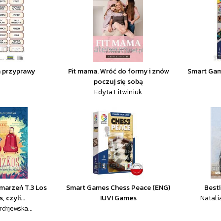
a przyprawy
Fit mama. Wróć do formy i znów
Smart Game
poczuj się sobą
Edyta Litwiniuk
 marzeń T.3 Los
Smart Games Chess Peace (ENG)
Besti
, czyli...
IUVI Games
Natali
rdijewska...