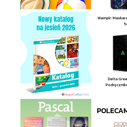
Wampir: Maskar
5
Delta Gre
Podręcznik
POLECA