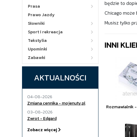
będzie to dopi
Prasa
Chicago może b
Prawo Jazdy
Musisz tylko pr
Słowniki
Sport i rekreacja
Tekstylia
INNI KLI
Upominki
Zabawki
AKTUALNOŚCI
04-08-2026
Zmiana cennika - mojenuty.pl
Rozmawialnik -
03-08-2026
Zwrot - Edgard
Zobacz więcej