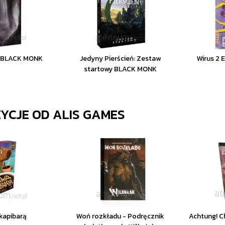
k BLACK MONK
Jedyny Pierścień: Zestaw
Wirus 2 
startowy BLACK MONK
ZYCJE OD
ALIS GAMES
kapibarą
Woń rozkładu - Podręcznik
Achtung! Ch