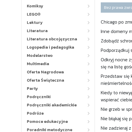
Komiksy
Bez prawa zwr
LEGO®
Chicago po zmr
Lektury
Literatura
Inne domeny m
Literatura obcojęzyczna
Zdobądź schroni
Logopedia i pedagogika
Podporządkuj s
Modelarstwo
Odkryj nocne ż
Multimedia
się na listę gośc
Oferta Nagrodowa
Przedstaw się k
Oferta Świąteczna
nieśmiertelnośc
Party
Kiedy to niewyg
Podręczniki
wspierać ciebi
Podręczniki akademickie
Nie grzeb w spr
Podróże
Nie błąkaj się 
Pomoce edukacyjne
Nie zadzieraj 
Poradniki metodyczne