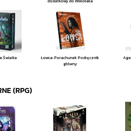
dodatkowy do Wilkołaka
e Światła
Łowca: Porachunek Podręcznik
Age
główny
NE (RPG)