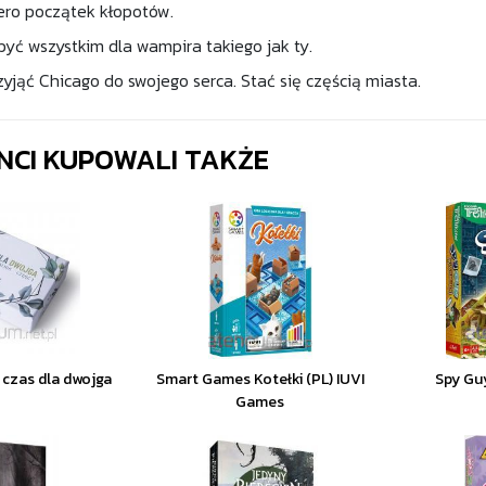
ero początek kłopotów.
yć wszystkim dla wampira takiego jak ty.
zyjąć Chicago do swojego serca. Stać się częścią miasta.
ENCI KUPOWALI TAKŻE
 czas dla dwojga
Smart Games Kotełki (PL) IUVI
Spy Gu
Games