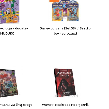
Ewolucja - dodatek
Disney Lorcana (Set03) (48szt) b.
MUDUKO
box (eurozaw.)
tulhu: Za linią wroga
Wampir: Maskrada Podręcznik