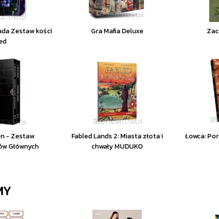
ada Zestaw kości
Gra Mafia Deluxe
Zac
ed
en - Zestaw
Fabled Lands 2: Miasta złota i
Łowca: Po
ów Głównych
chwały MUDUKO
MY