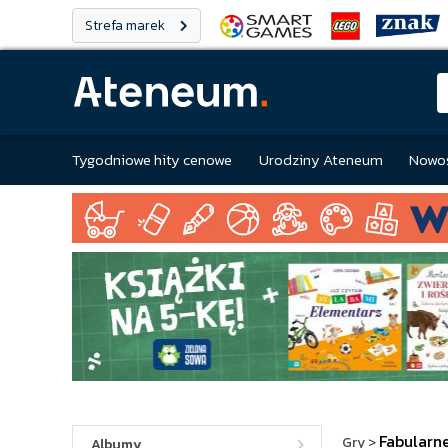
Strefa marek
Tygodniowe hity cenowe
Urodziny Ateneum
Nowoś
Fabularn
Gry
>
Albumy