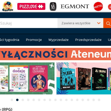
Zawiera wszystkie
ci tygodnia
Promocje
Wyprzedaże
Przedsprzedaże
U
e (RPG)