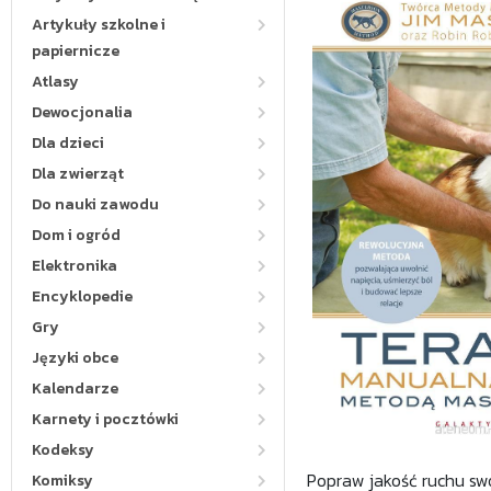
Artykuły szkolne i
papiernicze
Atlasy
Dewocjonalia
Dla dzieci
Dla zwierząt
Do nauki zawodu
Dom i ogród
Elektronika
Encyklopedie
Gry
Języki obce
Kalendarze
Karnety i pocztówki
Kodeksy
Popraw jakość ruchu swoj
Komiksy