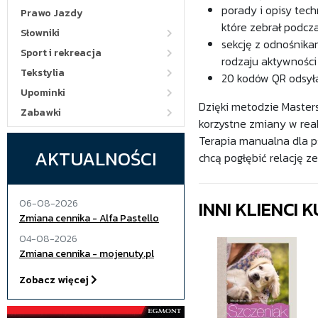
porady i opisy tec
Prawo Jazdy
które zebrał podcz
Słowniki
sekcję z odnośnikam
Sport i rekreacja
rodzaju aktywności
Tekstylia
20 kodów QR odsyła
Upominki
Dzięki metodzie Master
Zabawki
korzystne zmiany w rea
Terapia manualna dla p
AKTUALNOŚCI
chcą pogłębić relację z
INNI KLIENCI
06-08-2026
Zmiana cennika - Alfa Pastello
04-08-2026
Zmiana cennika - mojenuty.pl
Zobacz więcej