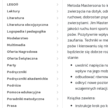
LEGO®
Metoda Mastersona to in
zwierzęcia na dotyk, o
Lektury
ruchowe, dobrostan psych
Literatura
zwierzętami. Jim Maste
Literatura obcojęzyczna
jakości ruchu koni spor
Logopedia i pedagogika
psów. Pozytywnie wpływ
Modelarstwo
zaufania. Techniki w m
Multimedia
psów i kierowaniu się ni
będziecie się dobrze roz
Oferta Nagrodowa
stanie:
Oferta Świąteczna
uwolnić napięcia n
Party
wpływ na jego mobil
Podręczniki
odbudować równowag
Podręczniki akademickie
odkryć nowe poziom
Podróże
wzajemnych relacji.
Pomoce edukacyjne
Książka zawiera:
Poradniki metodyczne
instrukcje krok po k
Prasa