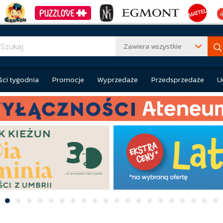
Zawiera wszystkie
ci tygodnia
Promocje
Wyprzedaże
Przedsprzedaże
U