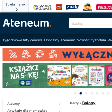
Strefa marek
Tygodniowe hity cenowe
Urodziny Ateneum
Nowości tygodnia
Pr
Balony
Party
>
Albumy
Artykuły dla niemowląt