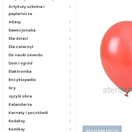
Artykuły szkolne i
papiernicze
Atlasy
Dewocjonalia
Dla dzieci
Dla zwierząt
Do nauki zawodu
Dom i ogród
Elektronika
Encyklopedie
Gry
Języki obce
Kalendarze
Karnety i pocztówki
Kodeksy
Komiksy
Bez prawa zwrotu