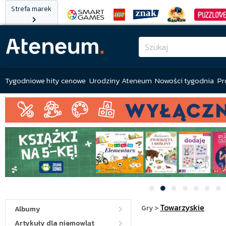
Strefa marek
Tygodniowe hity cenowe
Urodziny Ateneum
Nowości tygodnia
Pr
Towarzyskie
Gry
>
Albumy
Artykuły dla niemowląt