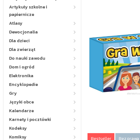
Artykuły szkolne i
papiernicze
Atlasy
Dewocjonalia
Dla dzieci
Dla zwierząt
Do nauki zawodu
Dom i ogród
Elektronika
Encyklopedie
Gry
Języki obce
Kalendarze
Karnety i pocztówki
Kodeksy
Komiksy
Bestseller
Bez prawa