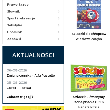
Prawo Jazdy
Słowniki
Sport i rekreacja
Tekstylia
Upominki
Szlaczki dla chłopców
Zabawki
Wiesława Zaręba
AKTUALNOŚCI
06-08-2026
Zmiana cennika - Alfa Pastello
05-08-2026
Zwrot - Pactwa
Zobacz więcej
Szlaczki - ćwiczymy
ładne pisanie GREG
Renata Pitala