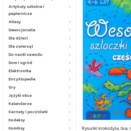
Artykuły szkolne i
papiernicze
Atlasy
Dewocjonalia
Dla dzieci
Dla zwierząt
Do nauki zawodu
Dom i ogród
Elektronika
Encyklopedie
Gry
Języki obce
Kalendarze
Karnety i pocztówki
Kodeksy
Rysunki krokodyla, lisa,
Komiksy