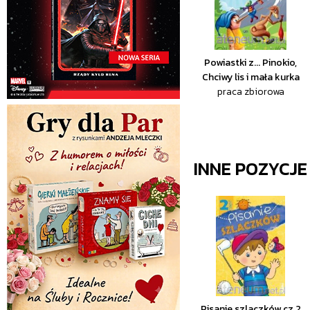
Powiastki z... Pinokio,
Chciwy lis i mała kurka
praca zbiorowa
INNE POZYCJ
Pisanie szlaczków cz.2