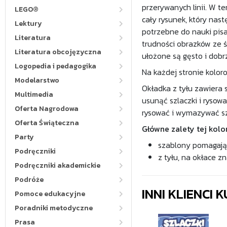
przerywanych linii. W t
LEGO®
cały rysunek, który na
Lektury
potrzebne do nauki pis
Literatura
trudności obrazków ze ś
Literatura obcojęzyczna
ułożone są gęsto i dobr
Logopedia i pedagogika
Na każdej stronie koloro
Modelarstwo
Okładka z tyłu zawiera 
Multimedia
usunąć szlaczki i rysow
Oferta Nagrodowa
rysować i wymazywać szl
Oferta Świąteczna
Główne zalety tej kolo
Party
szablony pomagające
Podręczniki
z tyłu, na okłace z
Podręczniki akademickie
Podróże
INNI KLIENCI
Pomoce edukacyjne
Poradniki metodyczne
Prasa