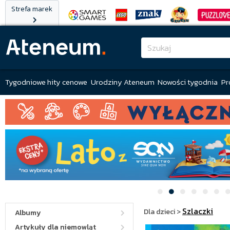
Strefa marek
Tygodniowe hity cenowe
Urodziny Ateneum
Nowości tygodnia
Pr
Szlaczki
Dla dzieci
>
Albumy
Artykuły dla niemowląt